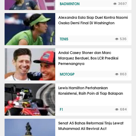
BADMINTON
3697
Alexandra Eala Siap Duel Kontra Naomi
Osaka Demi Final Di Washington
TENIS
536
Andai Casey Stoner dan Marc
Marquez Berduel, Bos LCR Prediksi
Pemenangnya
MOTOGP
863
Lewis Hamilton Pertahankan
Konsistensi, Raih Poin di Tiap Balapan
F1
684
Senat AS Bahas Reformasi Tinju Lewat
Muhammad Ali Revival Act