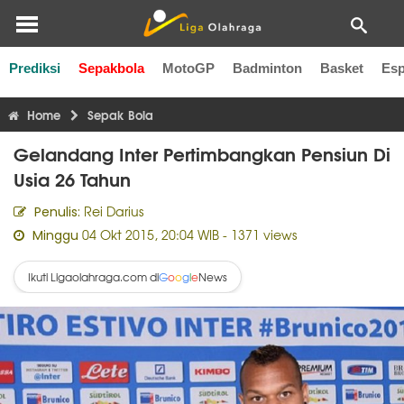
Prediksi
Sepakbola
MotoGP
Badminton
Basket
Esp
Liga Inggris
Liga Italia
Liga Spanyol
Liga Perancis
Li
Home
Sepak Bola
Gelandang Inter Pertimbangkan Pensiun Di
Usia 26 Tahun
Rei Darius
Penulis:
04 Okt 2015, 20:04 WIB
- 1371 views
Minggu
Ikuti Ligaolahraga.com di
News
G
o
o
g
l
e