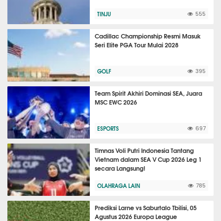
TINJU
555
Cadillac Championship Resmi Masuk
Seri Elite PGA Tour Mulai 2028
GOLF
395
Team Spirit Akhiri Dominasi SEA, Juara
MSC EWC 2026
ESPORTS
697
Timnas Voli Putri Indonesia Tantang
Vietnam dalam SEA V Cup 2026 Leg 1
secara Langsung!
OLAHRAGA LAIN
785
Prediksi Larne vs Saburtalo Tbilisi, 05
Agustus 2026 Europa League