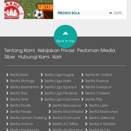
PREDIKSI BOLA
2292
Back to top
Tentang Kami
Kebijakan Privasi
Pedoman Media
Siber
Hubungi Kami
Karir
Berita Bola
Berita Liga Inggris
Berita M. United
Berita Motogp
Berita Liga Italia
Berita Arsenal
Berita Badminton
Berita Liga Spanyol
Berita Liverpool
Berita Tinju
Berita Liga Perancis
Berita Chelsea
Berita Tenis
Berita Liga Indonesia
Berita PSG
Berita Persib
Berita Barcelona
Berita Lazio
Berita Persija
Berita Real Madrid
Berita Muenchen
Berita Semen Padang
Berita Dortmund
Berita Valencia
Berita Arema
Berita AC Milan
Berita A Madrid
Berita Persebaya
Berita AS Monaco
Berita M City