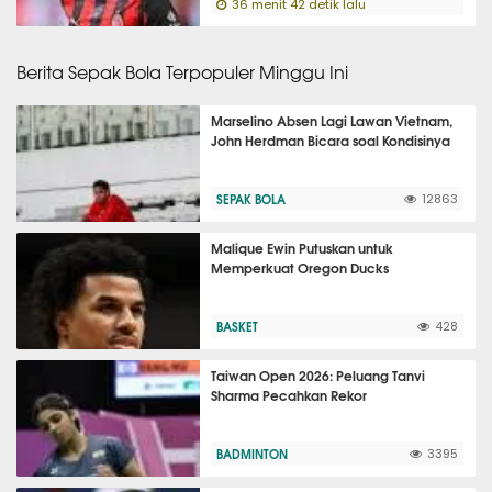
36 menit 42 detik lalu
Berita Sepak Bola Terpopuler Minggu Ini
Marselino Absen Lagi Lawan Vietnam,
John Herdman Bicara soal Kondisinya
SEPAK BOLA
12863
Malique Ewin Putuskan untuk
Memperkuat Oregon Ducks
BASKET
428
Taiwan Open 2026: Peluang Tanvi
Sharma Pecahkan Rekor
BADMINTON
3395