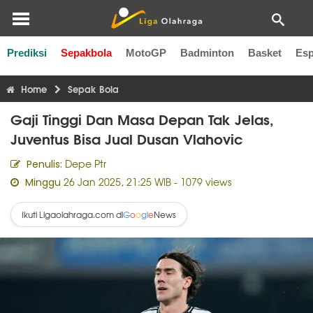
Prediksi
Sepakbola
MotoGP
Badminton
Basket
Esp
Liga Inggris
Liga Italia
Liga Spanyol
Liga Perancis
Li
Home
Sepak Bola
Gaji Tinggi Dan Masa Depan Tak Jelas,
Juventus Bisa Jual Dusan Vlahovic
Depe Ptr
Penulis:
26 Jan 2025, 21:25 WIB
- 1079 views
Minggu
Ikuti Ligaolahraga.com di
News
G
o
o
g
l
e