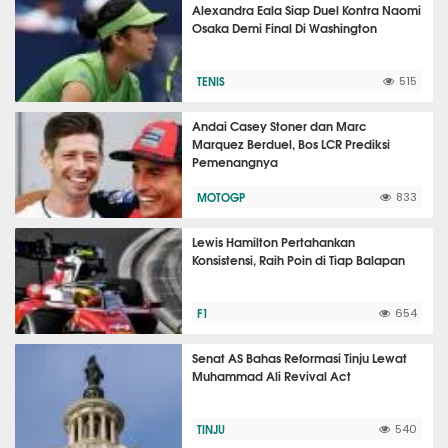
Alexandra Eala Siap Duel Kontra Naomi
Osaka Demi Final Di Washington
TENIS
515
Andai Casey Stoner dan Marc
Marquez Berduel, Bos LCR Prediksi
Pemenangnya
MOTOGP
833
Lewis Hamilton Pertahankan
Konsistensi, Raih Poin di Tiap Balapan
F1
654
Senat AS Bahas Reformasi Tinju Lewat
Muhammad Ali Revival Act
TINJU
540