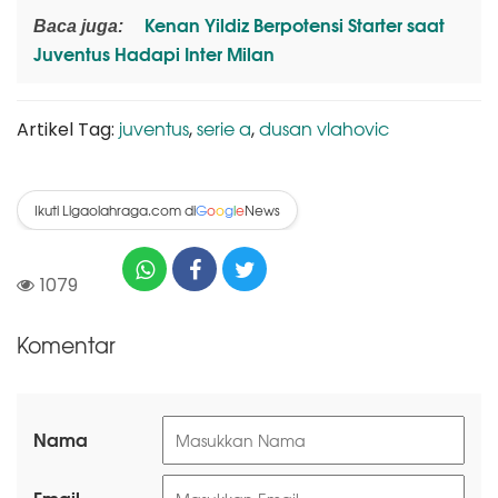
Kenan Yildiz Berpotensi Starter saat
Baca juga:
Juventus Hadapi Inter Milan
juventus
serie a
dusan vlahovic
Artikel Tag:
,
,
Ikuti Ligaolahraga.com di
News
G
o
o
g
l
e
1079
Komentar
Nama
Email