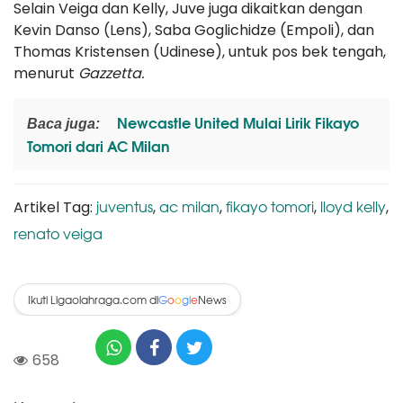
Selain Veiga dan Kelly, Juve juga dikaitkan dengan
Kevin Danso (Lens), Saba Goglichidze (Empoli), dan
Thomas Kristensen (Udinese), untuk pos bek tengah,
menurut
Gazzetta.
Newcastle United Mulai Lirik Fikayo
Baca juga:
Tomori dari AC Milan
juventus
ac milan
fikayo tomori
lloyd kelly
Artikel Tag:
,
,
,
,
renato veiga
Ikuti Ligaolahraga.com di
News
G
o
o
g
l
e
658