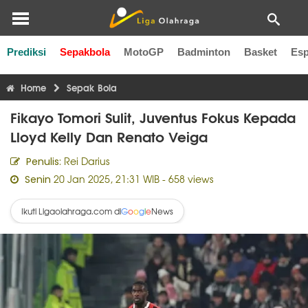
Prediksi
Sepakbola
MotoGP
Badminton
Basket
Esp
Liga Inggris
Liga Italia
Liga Spanyol
Liga Perancis
Li
Home
Sepak Bola
Fikayo Tomori Sulit, Juventus Fokus Kepada
Lloyd Kelly Dan Renato Veiga
Rei Darius
Penulis:
20 Jan 2025, 21:31 WIB
- 658 views
Senin
Ikuti Ligaolahraga.com di
News
G
o
o
g
l
e