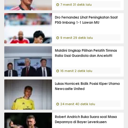
7 menit 31 detik lalu
Dro Fernandez Lihat Peningkatan Saat
PSG Imbang 1-1 Lawan MU
9 menit 29 detik lalu
Maldini Ungkap Pilihan Pelatih Timnas
Italia Usai Guardiola dan Ancelotti
16 menit 2 detik lalu
Lukas Hornicek Bidik Posisi Kiper Utama
Newcastle United
24 menit 40 detik lalu
Robert Andrich Buka Suara soal Masa
Depannya di Bayer Leverkusen