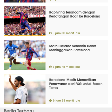
Raphinha Terancam dengan
Kedatangan Rodri ke Barcelona
5 jam 36 menit lalu
Marc Casado Semakin Dekat
Meninggalkan Barcelona
5 jam 48 menit lalu
Barcelona Masih Menantikan
Penawaran dari PSG untuk Ferran
Torres
6 jam 55 menit lalu
Berita Terbaru