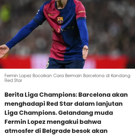
Fermin Lopez Bocorkan Cara Bermain Barcelona di Kandang
Red Star
Berita Liga Champions: Barcelona akan
menghadapi Red Star dalam lanjutan
Liga Champions. Gelandang muda
Fermin Lopez mengakui bahwa
atmosfer di Belgrade besok akan