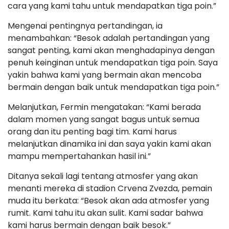
cara yang kami tahu untuk mendapatkan tiga poin.”
Mengenai pentingnya pertandingan, ia
menambahkan: “Besok adalah pertandingan yang
sangat penting, kami akan menghadapinya dengan
penuh keinginan untuk mendapatkan tiga poin. Saya
yakin bahwa kami yang bermain akan mencoba
bermain dengan baik untuk mendapatkan tiga poin.”
Melanjutkan, Fermin mengatakan: “Kami berada
dalam momen yang sangat bagus untuk semua
orang dan itu penting bagi tim. Kami harus
melanjutkan dinamika ini dan saya yakin kami akan
mampu mempertahankan hasil ini.”
Ditanya sekali lagi tentang atmosfer yang akan
menanti mereka di stadion Crvena Zvezda, pemain
muda itu berkata: “Besok akan ada atmosfer yang
rumit. Kami tahu itu akan sulit. Kami sadar bahwa
kami harus bermain dengan baik besok.”