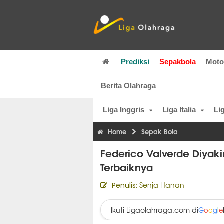
Prediksi
Sepakbola
Mot
Berita Olahraga
Liga Inggris
Liga Italia
Li
Home
Sepak Bola
Federico Valverde Diyak
Terbaiknya
Senja Hanan
Penulis:
Ikuti Ligaolahraga.com di
G
o
o
g
l
e