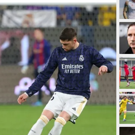
6 meni
9 meni
10 men
15 men