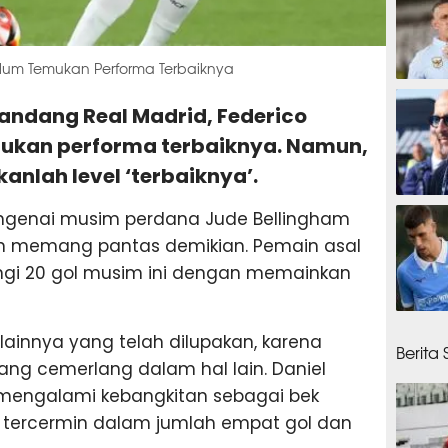
Belum Temukan Performa Terbaiknya
15 men
landang Real Madrid, Federico
ukan performa terbaiknya. Namun,
kanlah level ‘terbaiknya’.
19 men
engenai musim perdana Jude Bellingham
 dan memang pantas demikian. Pemain asal
ngi 20 gol musim ini dengan memainkan
23 men
lainnya yang telah dilupakan, karena
Berita
ng cemerlang dalam hal lain. Daniel
 mengalami kebangkitan sebagai bek
tu tercermin dalam jumlah empat gol dan