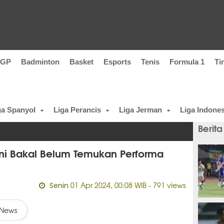
oGP
Badminton
Basket
Esports
Tenis
Formula 1
Ti
ga Spanyol
Liga Perancis
Liga Jerman
Liga Indones
Berita
ini Bakal Belum Temukan Performa
01 Apr 2024, 00:08 WIB
- 791 views
Senin
6 meni
News