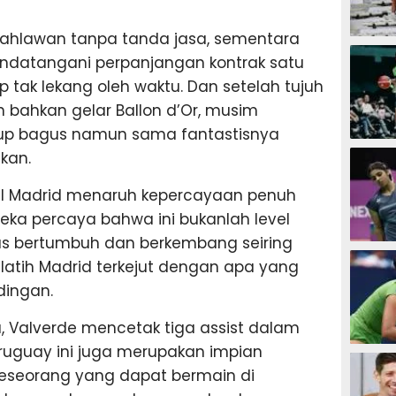
 pahlawan tanpa tanda jasa, sementara
SEPAK B
andatangani perpanjangan kontrak satu
 tak lekang oleh waktu. Dan setelah tujuh
an bahkan gelar Ballon d’Or, musim
kup bagus namun sama fantastisnya
BASKET
kan.
al Madrid menaruh kepercayaan penuh
eka percaya bahwa ini bukanlah level
erus bertumbuh dan berkembang seiring
BADMIN
latih Madrid terkejut dengan apa yang
dingan.
 Valverde mencetak tiga assist dalam
uguay ini juga merupakan impian
TENIS
seseorang yang dapat bermain di