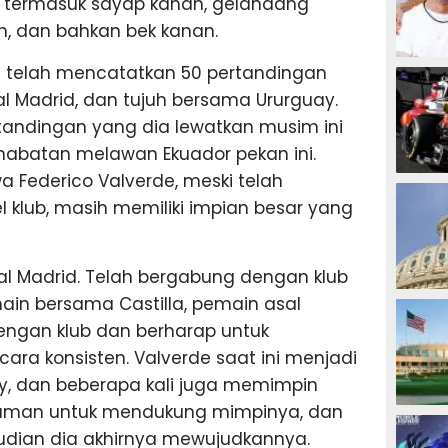
n, termasuk sayap kanan, gelandang
, dan bahkan bek kanan.
MOTOG
an telah mencatatkan 50 pertandingan
l Madrid, dan tujuh bersama Ururguay.
tandingan yang dia lewatkan musim ini
habatan melawan Ekuador pekan ini.
wa Federico Valverde, meski telah
F1
 klub, masih memiliki impian besar yang
eal Madrid. Telah bergabung dengan klub
TINJU
ain bersama Castilla, pemain asal
dengan klub dan berharap untuk
ra konsisten. Valverde saat ini menjadi
y, dan beberapa kali juga memimpin
alaman untuk mendukung mimpinya, dan
GOLF
dian dia akhirnya mewujudkannya.