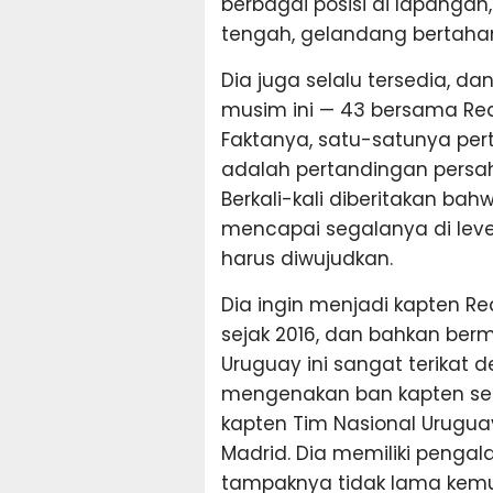
berbagai posisi di lapanga
tengah, gelandang bertahan
Dia juga selalu tersedia, d
musim ini — 43 bersama Rea
Faktanya, satu-satunya per
adalah pertandingan persa
Berkali-kali diberitakan bah
mencapai segalanya di level
harus diwujudkan.
Dia ingin menjadi kapten R
sejak 2016, dan bahkan berm
Uruguay ini sangat terikat 
mengenakan ban kapten seca
kapten Tim Nasional Urugua
Madrid. Dia memiliki peng
tampaknya tidak lama kemu