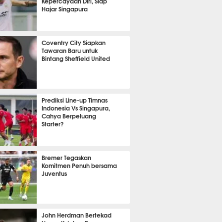
Kepercayaan Diri, Siap
Hajar Singapura
t 38 detik lalu
Coventry City Siapkan
Tawaran Baru untuk
Bintang Sheffield United
t 28 detik lalu
Prediksi Line-up Timnas
Indonesia Vs Singapura,
Cahya Berpeluang
Starter?
it 44 detik lalu
Bremer Tegaskan
Komitmen Penuh bersama
Juventus
it 29 detik lalu
John Herdman Bertekad