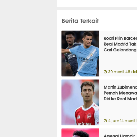
Berita Terkait
Rodri Pilih Barce
Real Madrid Tak
Cari Gelandang
30 menit 48 det
Martín Zubimend
Pernah Menawa
Diri ke Real Mad
4 jam 14 menit 
Arsenal Hampir