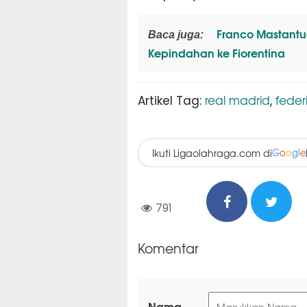
Franco Mastantuo
Baca juga:
Kepindahan ke Fiorentina
real madrid
feder
Artikel Tag:
,
Ikuti Ligaolahraga.com di
G
o
o
g
l
e
791
Komentar
Nama