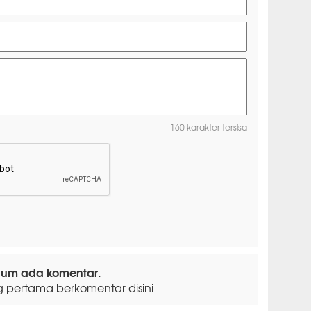
160 karakter tersisa
lum ada komentar.
g pertama berkomentar disini