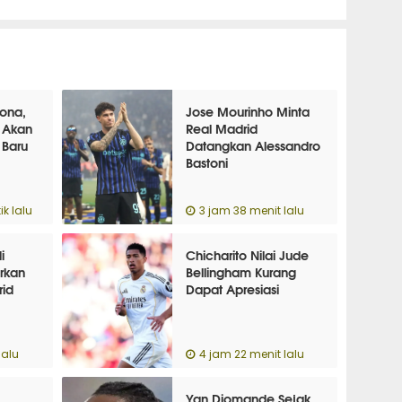
lona,
Jose Mourinho Minta
 Akan
Real Madrid
 Baru
Datangkan Alessandro
Bastoni
ik lalu
3 jam 38 menit lalu
i
Chicharito Nilai Jude
rkan
Bellingham Kurang
rid
Dapat Apresiasi
lalu
4 jam 22 menit lalu
Yan Diomande Sejak