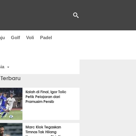
nju
Golf
Voli
Padel
ia
 Terbaru
Kalah di Final, Igor Tolic
Petik Pelajaran dari
Pramusim Persib
t 31 detik lalu
Marc Klok Tegaskan
Timnas Tak Hilang