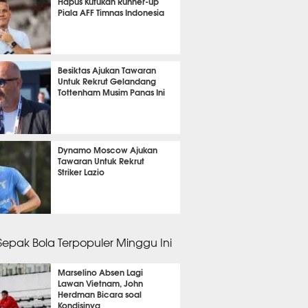
Hapus Kutukan Runner-up
Piala AFF Timnas Indonesia
it 47 detik lalu
Besiktas Ajukan Tawaran
Untuk Rekrut Gelandang
Tottenham Musim Panas Ini
it 52 detik lalu
Dynamo Moscow Ajukan
Tawaran Untuk Rekrut
Striker Lazio
it 7 detik lalu
 Sepak Bola Terpopuler Minggu Ini
Marselino Absen Lagi
Lawan Vietnam, John
Herdman Bicara soal
Kondisinya