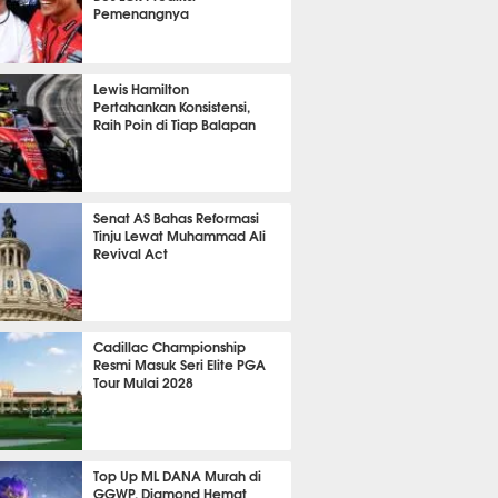
Pemenangnya
P
823
Lewis Hamilton
Pertahankan Konsistensi,
Raih Poin di Tiap Balapan
643
Senat AS Bahas Reformasi
Tinju Lewat Muhammad Ali
Revival Act
530
Cadillac Championship
Resmi Masuk Seri Elite PGA
Tour Mulai 2028
358
Top Up ML DANA Murah di
GGWP, Diamond Hemat