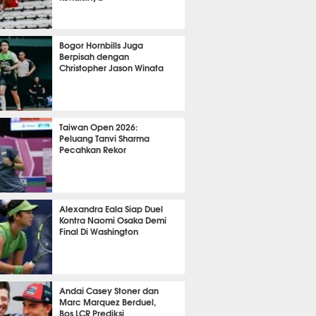
OLA
10997
Bogor Hornbills Juga
Berpisah dengan
Christopher Jason Winata
771
Taiwan Open 2026:
Peluang Tanvi Sharma
Pecahkan Rekor
TON
2895
Alexandra Eala Siap Duel
Kontra Naomi Osaka Demi
Final Di Washington
507
Andai Casey Stoner dan
Marc Marquez Berduel,
Bos LCR Prediksi