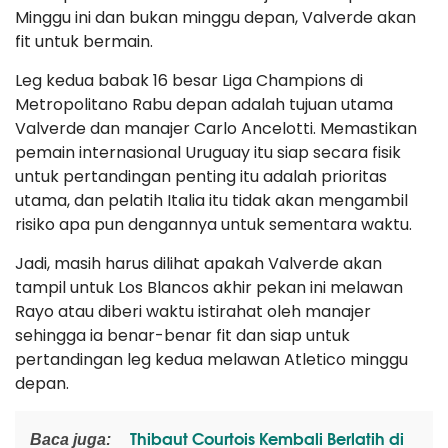
Minggu ini dan bukan minggu depan, Valverde akan
fit untuk bermain.
Leg kedua babak 16 besar Liga Champions di
Metropolitano Rabu depan adalah tujuan utama
Valverde dan manajer Carlo Ancelotti. Memastikan
pemain internasional Uruguay itu siap secara fisik
untuk pertandingan penting itu adalah prioritas
utama, dan pelatih Italia itu tidak akan mengambil
risiko apa pun dengannya untuk sementara waktu.
Jadi, masih harus dilihat apakah Valverde akan
tampil untuk Los Blancos akhir pekan ini melawan
Rayo atau diberi waktu istirahat oleh manajer
sehingga ia benar-benar fit dan siap untuk
pertandingan leg kedua melawan Atletico minggu
depan.
Thibaut Courtois Kembali Berlatih di
Baca juga: