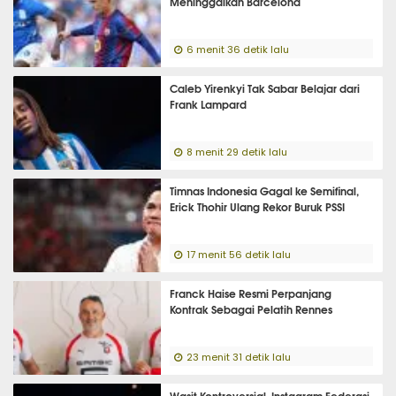
Meninggalkan Barcelona
6 menit 36 detik lalu
Caleb Yirenkyi Tak Sabar Belajar dari
Frank Lampard
8 menit 29 detik lalu
Timnas Indonesia Gagal ke Semifinal,
Erick Thohir Ulang Rekor Buruk PSSI
17 menit 56 detik lalu
Franck Haise Resmi Perpanjang
Kontrak Sebagai Pelatih Rennes
23 menit 31 detik lalu
Wasit Kontroversial, Instagram Federasi