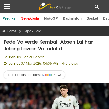
Prediksi
Sepakbola
MotoGP
Badminton
Basket
Esp
Liga Inggris
Liga Italia
Liga Spanyol
Liga Perancis
Li
Home
Sepak Bola
Fede Valverde Kembali Absen Latihan
Jelang Lawan Valladolid
Senja Hanan
Penulis:
07 Mar 2025, 04:35 WIB
- 473 views
Jumat
Ikuti Ligaolahraga.com di
News
G
o
o
g
l
e