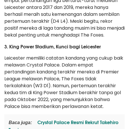
empat pertandingan liga berturut-turut melawan
Leicester antara 2017 dan 2019, mereka hanya
berhasil meraih satu kemenangan dalam sembilan
pertemuan terakhir (D4 L4). Meski begitu, rekor
positif mereka di laga tandang musim ini bisa menjadi
bekal penting untuk menghadapi The Foxes.
3. King Power Stadium, Kunci bagi Leicester
Leicester memiliki catatan kandang yang cukup baik
melawan Crystal Palace. Dalam empat
pertandingan kandang terakhir mereka di Premier
League melawan Palace, The Foxes tidak
terkalahkan (W3 D1). Namun, pertemuan terakhir
kedua tim di King Power Stadium berakhir tanpa gol
pada Oktober 2022, yang menunjukkan bahwa
Palace bisa memberikan perlawanan ketat.
Crystal Palace Resmi Rekrut Takehiro
Baca juga: