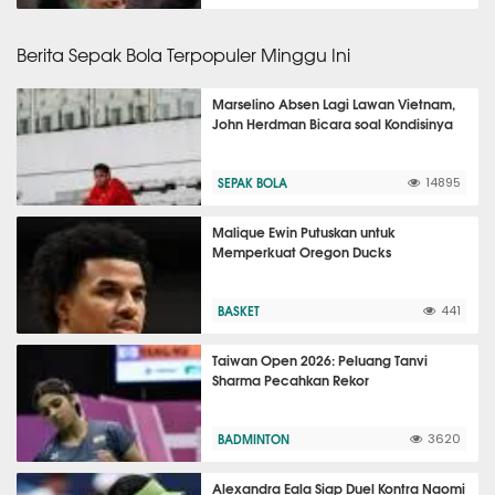
Berita Sepak Bola Terpopuler Minggu Ini
Marselino Absen Lagi Lawan Vietnam,
John Herdman Bicara soal Kondisinya
SEPAK BOLA
14895
Malique Ewin Putuskan untuk
Memperkuat Oregon Ducks
BASKET
441
Taiwan Open 2026: Peluang Tanvi
Sharma Pecahkan Rekor
BADMINTON
3620
Alexandra Eala Siap Duel Kontra Naomi