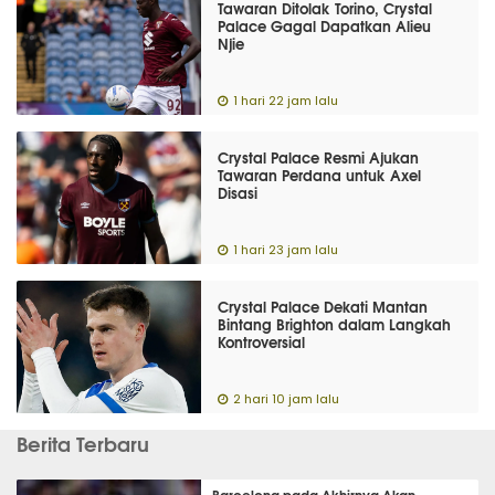
Tawaran Ditolak Torino, Crystal
Palace Gagal Dapatkan Alieu
Njie
1 hari 22 jam lalu
Crystal Palace Resmi Ajukan
Tawaran Perdana untuk Axel
Disasi
1 hari 23 jam lalu
Crystal Palace Dekati Mantan
Bintang Brighton dalam Langkah
Kontroversial
2 hari 10 jam lalu
Berita Terbaru
Barcelona pada Akhirnya Akan