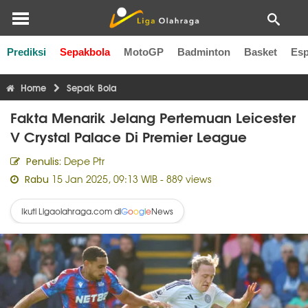
Prediksi
Sepakbola
MotoGP
Badminton
Basket
Esp
Liga Inggris
Liga Italia
Liga Spanyol
Liga Perancis
Li
Home
Sepak Bola
Fakta Menarik Jelang Pertemuan Leicester
V Crystal Palace Di Premier League
Depe Ptr
Penulis:
15 Jan 2025, 09:13 WIB
- 889 views
Rabu
Ikuti Ligaolahraga.com di
News
G
o
o
g
l
e