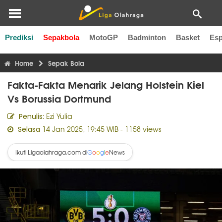
Prediksi
Sepakbola
MotoGP
Badminton
Basket
Esp
Liga Inggris
Liga Italia
Liga Spanyol
Liga Perancis
Li
Home
Sepak Bola
Fakta-Fakta Menarik Jelang Holstein Kiel
Vs Borussia Dortmund
Ezi Yulia
Penulis:
14 Jan 2025, 19:45 WIB
- 1158 views
Selasa
Ikuti Ligaolahraga.com di
News
G
o
o
g
l
e