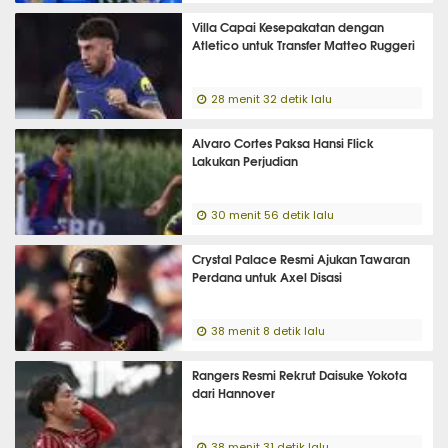
Villa Capai Kesepakatan dengan
Atletico untuk Transfer Matteo Ruggeri
28 menit 32 detik lalu
Alvaro Cortes Paksa Hansi Flick
Lakukan Perjudian
30 menit 56 detik lalu
Crystal Palace Resmi Ajukan Tawaran
Perdana untuk Axel Disasi
38 menit 8 detik lalu
Rangers Resmi Rekrut Daisuke Yokota
dari Hannover
38 menit 31 detik lalu