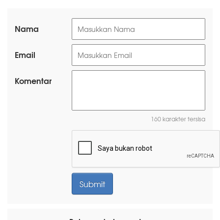
Nama
Email
Komentar
160 karakter tersisa