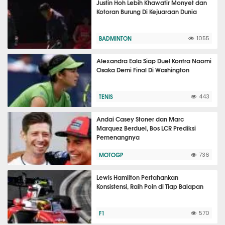
Justin Hoh Lebih Khawatir Monyet dan
Kotoran Burung Di Kejuaraan Dunia
BADMINTON
1055
Alexandra Eala Siap Duel Kontra Naomi
Osaka Demi Final Di Washington
TENIS
443
Andai Casey Stoner dan Marc
Marquez Berduel, Bos LCR Prediksi
Pemenangnya
MOTOGP
736
Lewis Hamilton Pertahankan
Konsistensi, Raih Poin di Tiap Balapan
F1
570