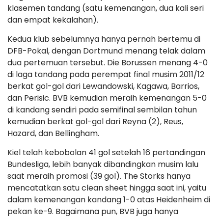
klasemen tandang (satu kemenangan, dua kali seri
dan empat kekalahan).
Kedua klub sebelumnya hanya pernah bertemu di
DFB-Pokal, dengan Dortmund menang telak dalam
dua pertemuan tersebut. Die Borussen menang 4-0
di laga tandang pada perempat final musim 2011/12
berkat gol-gol dari Lewandowski, Kagawa, Barrios,
dan Perisic. BVB kemudian meraih kemenangan 5-0
di kandang sendiri pada semifinal sembilan tahun
kemudian berkat gol-gol dari Reyna (2), Reus,
Hazard, dan Bellingham.
Kiel telah kebobolan 41 gol setelah 16 pertandingan
Bundesliga, lebih banyak dibandingkan musim lalu
saat meraih promosi (39 gol). The Storks hanya
mencatatkan satu clean sheet hingga saat ini, yaitu
dalam kemenangan kandang 1-0 atas Heidenheim di
pekan ke-9. Bagaimana pun, BVB juga hanya