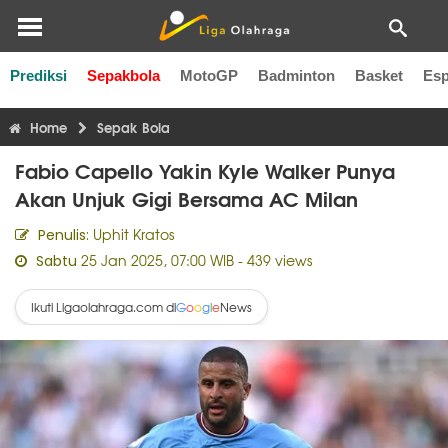
Prediksi
Sepakbola
MotoGP
Badminton
Basket
Esp
Liga Inggris
Liga Italia
Liga Spanyol
Liga Perancis
Li
Home
Sepak Bola
Fabio Capello Yakin Kyle Walker Punya
Akan Unjuk Gigi Bersama AC Milan
Uphit Kratos
Penulis:
25 Jan 2025, 07:00 WIB
- 439 views
Sabtu
Ikuti Ligaolahraga.com di
News
G
o
o
g
l
e