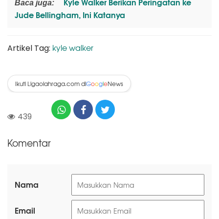
Kyle Walker Berikan Peringatan ke
Baca juga:
Jude Bellingham, Ini Katanya
kyle walker
Artikel Tag:
Ikuti Ligaolahraga.com di
News
G
o
o
g
l
e
439
Komentar
Nama
Email