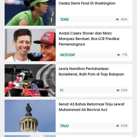
Osaka Demi Final Di Washington
TENIS
466
Andai Casey Stoner dan Marc
Marquez Berduel, Bos LCR Prediksi
Pemenangnya
MOTOGP
775
Lewis Hamilton Pertahankan
Konsistensi, Raih Poin di Tiap Balapan
F1
599
Senat AS Bahas Reformasi Tinju Lewat
Muhammad Ali Revival Act
TINJU
508