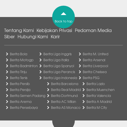
Back to top
Tentang Kami
Kebijakan Privasi
Pedoman Media
Siber
Hubungi Kami
Karir
Berita Bola
Berita Liga Inggris
Berita M. United
Berita Motogp
Berita Liga Italia
Berita Arsenal
Berita Badminton
Berita Liga Spanyol
Berita Liverpool
Berita Tinju
Berita Liga Perancis
Berita Chelsea
Berita Tenis
Berita Liga Indonesia
Berita PSG
Berita Persib
Berita Barcelona
Berita Lazio
Berita Persija
Berita Real Madrid
Berita Muenchen
Berita Semen Padang
Berita Dortmund
Berita Valencia
Berita Arema
Berita AC Milan
Berita A Madrid
Berita Persebaya
Berita AS Monaco
Berita M City