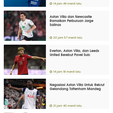
14 jam 49 menit lalu
Aston Villa dan Newcastle
Ramaikan Perburuan Jorge
Salinas
20 jam 57 menit lalu
Everton, Aston Villa, dan Leeds
United Berebut Pavel Sulc
14 jam 18 menit lalu
Negosiasi Aston Villa Untuk Rekrut
Gelandang Tottenham Mandeg
21 jam 40 menit lalu