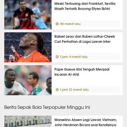
Meski Terbuang dari Frankfurt, Sevilla
Masih Tertarik Boyong Ellyes Skhiri
49 menit lalu
Rafael Leao dan Ruben Loftus-Cheek
Curi Perhatian di Laga Lawan Inter
1 jam 4 menit lalu
Pape Gueye Kini Tengah Menjadi
Incaran Al-Ahli
1 jam 12 menit lalu
Berita Sepak Bola Terpopuler Minggu Ini
Marselino Absen Lagi Lawan Vietnam,
John Herdman Bicara soal Kondisinya