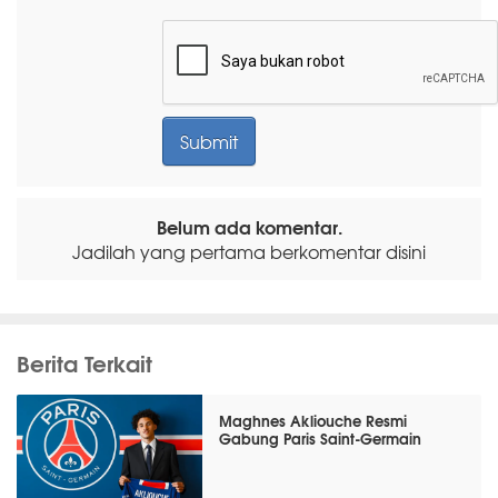
Belum ada komentar.
Jadilah yang pertama berkomentar disini
Berita Terkait
Maghnes Akliouche Resmi
Gabung Paris Saint-Germain