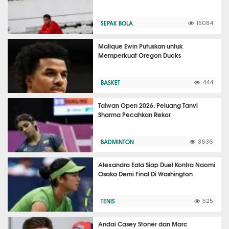
SEPAK BOLA
15084
Malique Ewin Putuskan untuk
Memperkuat Oregon Ducks
BASKET
444
Taiwan Open 2026: Peluang Tanvi
Sharma Pecahkan Rekor
BADMINTON
3636
Alexandra Eala Siap Duel Kontra Naomi
Osaka Demi Final Di Washington
TENIS
525
Andai Casey Stoner dan Marc