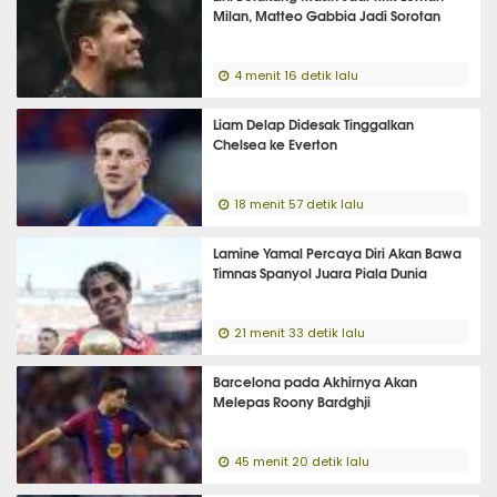
Milan, Matteo Gabbia Jadi Sorotan
4 menit 16 detik lalu
Liam Delap Didesak Tinggalkan
Chelsea ke Everton
18 menit 57 detik lalu
Lamine Yamal Percaya Diri Akan Bawa
Timnas Spanyol Juara Piala Dunia
21 menit 33 detik lalu
Barcelona pada Akhirnya Akan
Melepas Roony Bardghji
45 menit 20 detik lalu