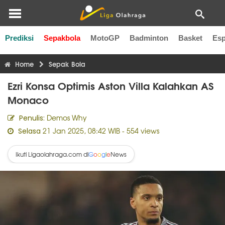
Prediksi
Sepakbola
MotoGP
Badminton
Basket
Esp
Liga Inggris
Liga Italia
Liga Spanyol
Liga Perancis
Li
Home
Sepak Bola
Ezri Konsa Optimis Aston Villa Kalahkan AS
Monaco
Demos Why
Penulis:
21 Jan 2025, 08:42 WIB
- 554 views
Selasa
Ikuti Ligaolahraga.com di
News
G
o
o
g
l
e