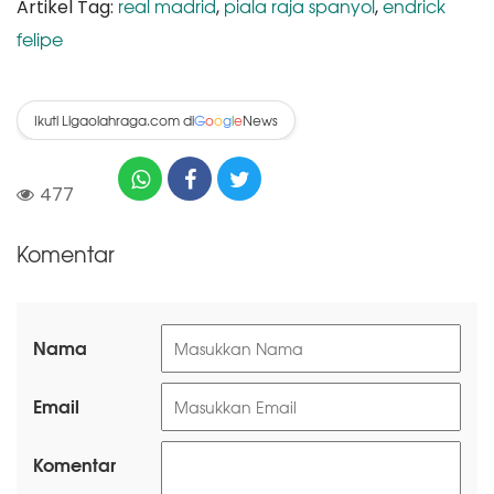
real madrid
piala raja spanyol
endrick
Artikel Tag:
,
,
felipe
Ikuti Ligaolahraga.com di
News
G
o
o
g
l
e
477
Komentar
Nama
Email
Komentar