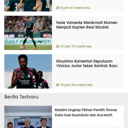
9 jam 51 menit lalu
Fede Valverde Menikmati Momen
Menjadi Kapten Real Madrid
10 jam 13 menit lalu
Mourinho Komentari Keputusan
Vinicius Junior Teken Kontrak Baru
10 jam 59 menit lalu
Berita Terbaru
Maldini Ungkap Pilihan Pelatih Timnas
Italia Usai Guardiola dan Ancelotti