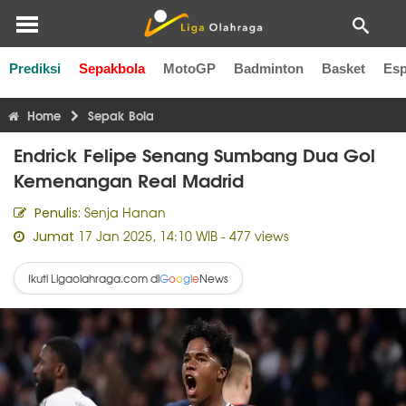
Prediksi
Sepakbola
MotoGP
Badminton
Basket
Esp
Liga Inggris
Liga Italia
Liga Spanyol
Liga Perancis
Li
Home
Sepak Bola
Endrick Felipe Senang Sumbang Dua Gol
Kemenangan Real Madrid
Senja Hanan
Penulis:
17 Jan 2025, 14:10 WIB
- 477 views
Jumat
Ikuti Ligaolahraga.com di
News
G
o
o
g
l
e