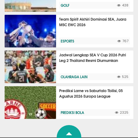
GOLF
438
Team Spirit Akhiri Dominasi SEA, Juara
MSC EWC 2026
ESPORTS
767
Jadwal Lengkap SEA V Cup 2026 Putri
Leg 2 Thailand Resmi Diumumkan
OLAHRAGA LAIN
525
Prediksi Larne vs Saburtalo Tbilisi, 05
Agustus 2026 Europa League
PREDIKSI BOLA
2325