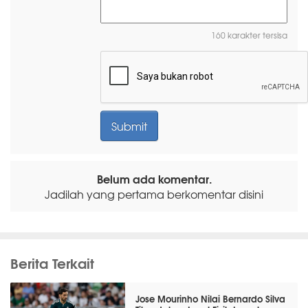
160 karakter tersisa
Belum ada komentar.
Jadilah yang pertama berkomentar disini
Berita Terkait
Jose Mourinho Nilai Bernardo Silva