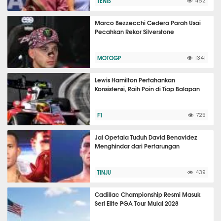
TENIS
462
Marco Bezzecchi Cedera Parah Usai
Pecahkan Rekor Silverstone
MOTOGP
1341
Lewis Hamilton Pertahankan
Konsistensi, Raih Poin di Tiap Balapan
F1
725
Jai Opetaia Tuduh David Benavidez
Menghindar dari Pertarungan
TINJU
439
Cadillac Championship Resmi Masuk
Seri Elite PGA Tour Mulai 2028