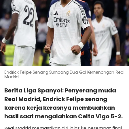
Endrick Felipe Senang Sumbang Dua Gol Kemenangan Real
Madrid
Berita Liga Spanyol: Penyerang muda
Real Madrid, Endrick Felipe senang
karena kerja kerasnya membuahkan
hasil saat mengalahkan Celta Vigo 5-2.
Real Madrid memastikan diri lolos ke perempat final