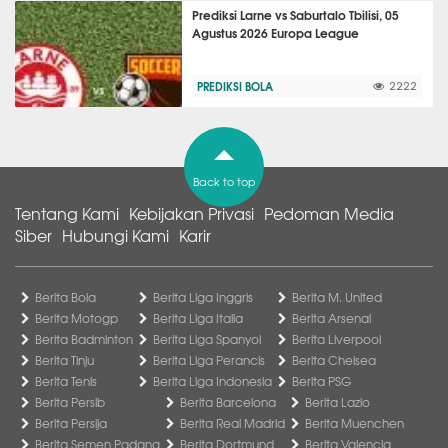
Prediksi Larne vs Saburtalo Tbilisi, 05
Agustus 2026 Europa League
PREDIKSI BOLA
2222
Back to top
Tentang Kami
Kebijakan Privasi
Pedoman Media
Siber
Hubungi Kami
Karir
Berita Bola
Berita Liga Inggris
Berita M. United
Berita Motogp
Berita Liga Italia
Berita Arsenal
Berita Badminton
Berita Liga Spanyol
Berita Liverpool
Berita Tinju
Berita Liga Perancis
Berita Chelsea
Berita Tenis
Berita Liga Indonesia
Berita PSG
Berita Persib
Berita Barcelona
Berita Lazio
Berita Persija
Berita Real Madrid
Berita Muenchen
Berita Semen Padang
Berita Dortmund
Berita Valencia