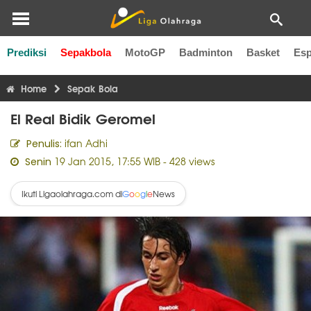
Prediksi
Sepakbola
MotoGP
Badminton
Basket
Esp
Liga Inggris
Liga Italia
Liga Spanyol
Liga Perancis
Li
Home
Sepak Bola
El Real Bidik Geromel
ifan Adhi
Penulis:
19 Jan 2015, 17:55 WIB
- 428 views
Senin
Ikuti Ligaolahraga.com di
News
G
o
o
g
l
e