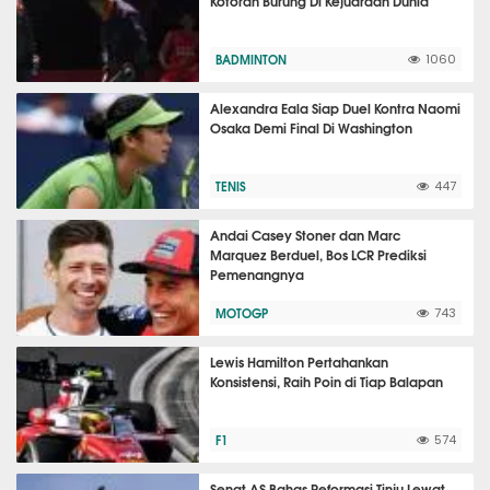
Kotoran Burung Di Kejuaraan Dunia
BADMINTON
1060
Alexandra Eala Siap Duel Kontra Naomi
Osaka Demi Final Di Washington
TENIS
447
Andai Casey Stoner dan Marc
Marquez Berduel, Bos LCR Prediksi
Pemenangnya
MOTOGP
743
Lewis Hamilton Pertahankan
Konsistensi, Raih Poin di Tiap Balapan
F1
574
Senat AS Bahas Reformasi Tinju Lewat