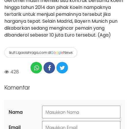
Geromel masih memiliki sisa kontrak bersama Koeln
hingga tahun 2014 dan pihak Koeln nampaknya
tertarik untuk menjual pemainnya tersebut jika
harganya tepat. Selain Madrid, Bayern Munich pun
dikabarkan sedang mengincar pemain yang
dibanderol sebesar 10 juta Euro tersebut. (Aga)
Ikuti Ligaolahraga.com di
News
G
o
o
g
l
e
428
Komentar
Nama
Email