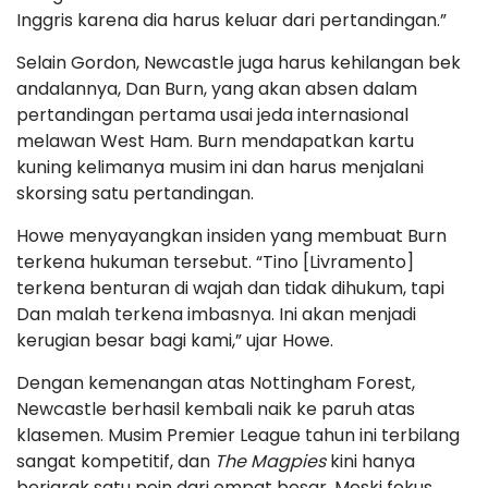
Inggris karena dia harus keluar dari pertandingan.”
Selain Gordon, Newcastle juga harus kehilangan bek
andalannya, Dan Burn, yang akan absen dalam
pertandingan pertama usai jeda internasional
melawan West Ham. Burn mendapatkan kartu
kuning kelimanya musim ini dan harus menjalani
skorsing satu pertandingan.
Howe menyayangkan insiden yang membuat Burn
terkena hukuman tersebut. “Tino [Livramento]
terkena benturan di wajah dan tidak dihukum, tapi
Dan malah terkena imbasnya. Ini akan menjadi
kerugian besar bagi kami,” ujar Howe.
Dengan kemenangan atas Nottingham Forest,
Newcastle berhasil kembali naik ke paruh atas
klasemen. Musim Premier League tahun ini terbilang
sangat kompetitif, dan
The Magpies
kini hanya
berjarak satu poin dari empat besar. Meski fokus