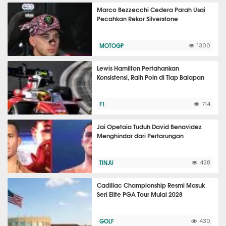
Marco Bezzecchi Cedera Parah Usai
Pecahkan Rekor Silverstone
MOTOGP
1300
Lewis Hamilton Pertahankan
Konsistensi, Raih Poin di Tiap Balapan
F1
714
Jai Opetaia Tuduh David Benavidez
Menghindar dari Pertarungan
TINJU
428
Cadillac Championship Resmi Masuk
Seri Elite PGA Tour Mulai 2028
GOLF
430