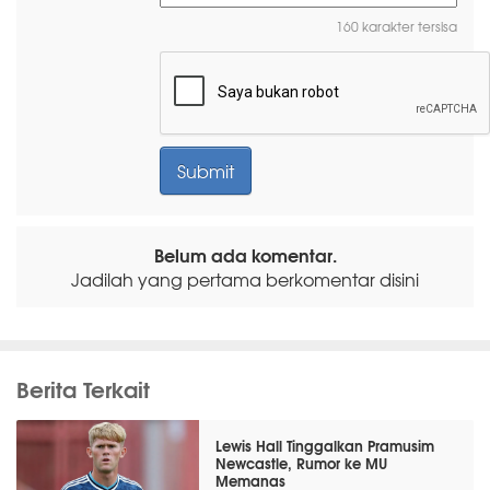
160 karakter tersisa
Belum ada komentar.
Jadilah yang pertama berkomentar disini
Berita Terkait
Lewis Hall Tinggalkan Pramusim
Newcastle, Rumor ke MU
Memanas