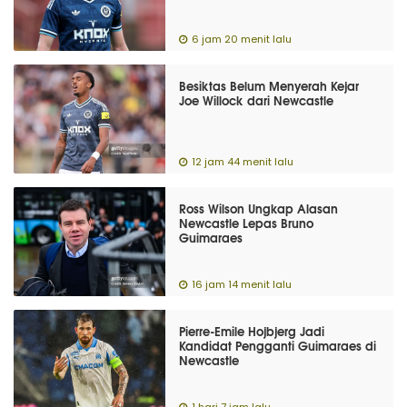
6 jam 20 menit lalu
Besiktas Belum Menyerah Kejar
Joe Willock dari Newcastle
12 jam 44 menit lalu
Ross Wilson Ungkap Alasan
Newcastle Lepas Bruno
Guimaraes
16 jam 14 menit lalu
Pierre-Emile Hojbjerg Jadi
Kandidat Pengganti Guimaraes di
Newcastle