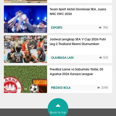
Team Spirit Akhiri Dominasi SEA, Juara
MSC EWC 2026
ESPORTS
755
Jadwal Lengkap SEA V Cup 2026 Putri
Leg 2 Thailand Resmi Diumumkan
OLAHRAGA LAIN
512
Prediksi Larne vs Saburtalo Tbilisi, 05
Agustus 2026 Europa League
PREDIKSI BOLA
2316
Back to top