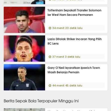
Tottenham Sepakati Transfer Solomon
ke West Ham Secara Permanen
34 menit 20 detik lalu
Lazio Ditolak Striker Incaran Yang Pilih
RC Lens
37 menit 3 detik lalu
Gary O'Neil Isyaratkan Ipswich Town
Masih Belanja Pemain
44 menit 45 detik lalu
Berita Sepak Bola Terpopuler Minggu Ini