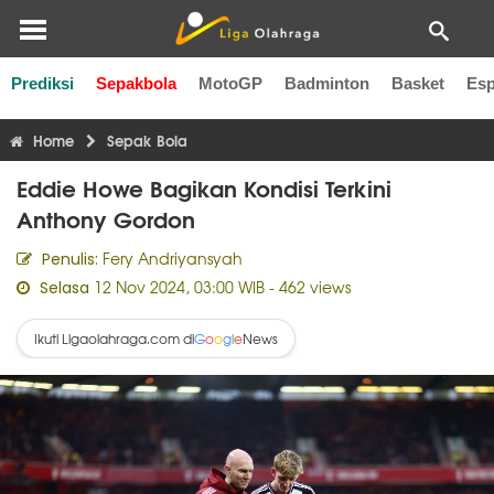
Prediksi
Sepakbola
MotoGP
Badminton
Basket
Esp
Liga Inggris
Liga Italia
Liga Spanyol
Liga Perancis
Li
Home
Sepak Bola
Eddie Howe Bagikan Kondisi Terkini
Anthony Gordon
Fery Andriyansyah
Penulis:
12 Nov 2024, 03:00 WIB
- 462 views
Selasa
Ikuti Ligaolahraga.com di
News
G
o
o
g
l
e