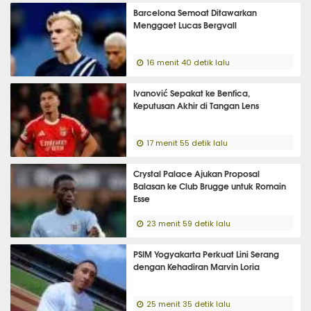
Barcelona Semoat Ditawarkan
Menggaet Lucas Bergvall
16 menit 40 detik lalu
Ivanović Sepakat ke Benfica,
Keputusan Akhir di Tangan Lens
17 menit 55 detik lalu
Crystal Palace Ajukan Proposal
Balasan ke Club Brugge untuk Romain
Esse
23 menit 59 detik lalu
PSIM Yogyakarta Perkuat Lini Serang
dengan Kehadiran Marvin Loria
25 menit 35 detik lalu