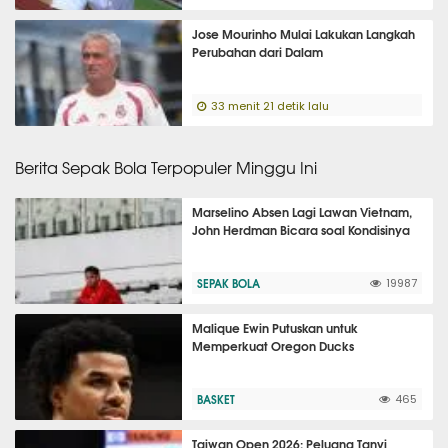
Jose Mourinho Mulai Lakukan Langkah
Perubahan dari Dalam
33 menit 21 detik lalu
Berita Sepak Bola Terpopuler Minggu Ini
Marselino Absen Lagi Lawan Vietnam,
John Herdman Bicara soal Kondisinya
SEPAK BOLA
19987
Malique Ewin Putuskan untuk
Memperkuat Oregon Ducks
BASKET
465
Taiwan Open 2026: Peluang Tanvi