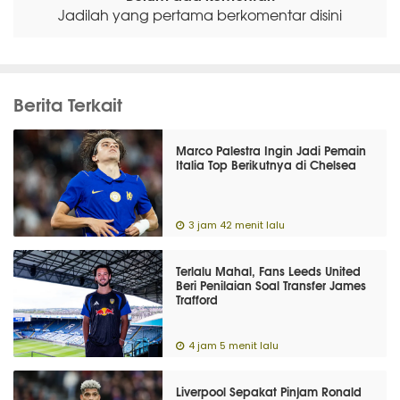
Jadilah yang pertama berkomentar disini
Berita Terkait
Marco Palestra Ingin Jadi Pemain
Italia Top Berikutnya di Chelsea
3 jam 42 menit lalu
Terlalu Mahal, Fans Leeds United
Beri Penilaian Soal Transfer James
Trafford
4 jam 5 menit lalu
Liverpool Sepakat Pinjam Ronald