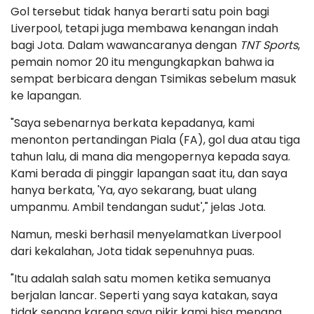
Gol tersebut tidak hanya berarti satu poin bagi
Liverpool, tetapi juga membawa kenangan indah
bagi Jota. Dalam wawancaranya dengan
TNT Sports
,
pemain nomor 20 itu mengungkapkan bahwa ia
sempat berbicara dengan Tsimikas sebelum masuk
ke lapangan.
"Saya sebenarnya berkata kepadanya, kami
menonton pertandingan Piala (FA), gol dua atau tiga
tahun lalu, di mana dia mengopernya kepada saya.
Kami berada di pinggir lapangan saat itu, dan saya
hanya berkata, 'Ya, ayo sekarang, buat ulang
umpanmu. Ambil tendangan sudut'," jelas Jota.
Namun, meski berhasil menyelamatkan Liverpool
dari kekalahan, Jota tidak sepenuhnya puas.
"Itu adalah salah satu momen ketika semuanya
berjalan lancar. Seperti yang saya katakan, saya
tidak senang karena saya pikir kami bisa menang.