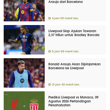
Araujo dari Barcelona
4 jam 58 menit lalu
Liverpool Siap Ajukan Tawaran
2,37 triliun untuk Bradley Barcola
6 jam 58 menit lalu
Ronald Araujo Akan Dipinjamkan
Barcelona ke Liverpool
13 jam 43 menit lalu
Prediksi Liverpool vs Monaco, 09
Agustus 2026 Pertandingan
Persahabatan