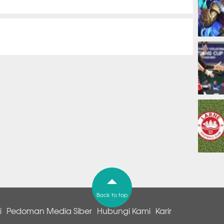
ESPORTS
OLAHRAG
PREDIKSI
Back to top
i
Pedoman Media Siber
Hubungi Kami
Karir