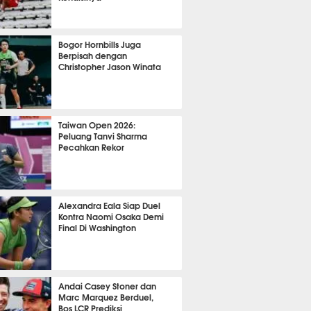
OLA
9508
Bogor Hornbills Juga
Berpisah dengan
Christopher Jason Winata
744
Taiwan Open 2026:
Peluang Tanvi Sharma
Pecahkan Rekor
TON
2355
Alexandra Eala Siap Duel
Kontra Naomi Osaka Demi
Final Di Washington
482
Andai Casey Stoner dan
Marc Marquez Berduel,
Bos LCR Prediksi