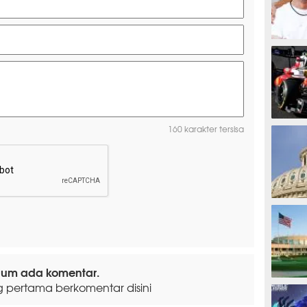
MOTOG
F1
160 karakter tersisa
TINJU
lum ada komentar.
GOLF
g pertama berkomentar disini