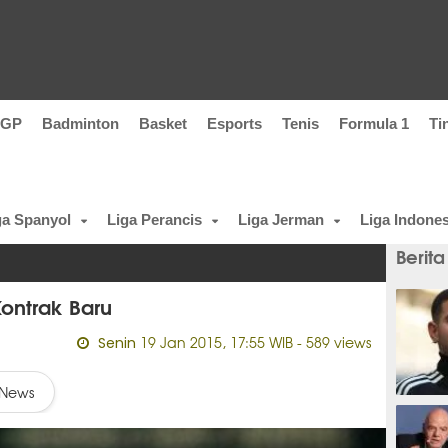
oGP
Badminton
Basket
Esports
Tenis
Formula 1
Ti
ga Spanyol
Liga Perancis
Liga Jerman
Liga Indones
Berita
ontrak Baru
19 Jan 2015, 17:55 WIB
- 589 views
Senin
News
4 meni