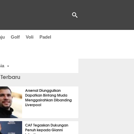
nju
Golf
Voli
Padel
ia
 Terbaru
Arsenal Diunggulkan
Dapatkan Bintang Muda
Menggairahkan Dibanding
Liverpool
t 42 detik lalu
CAF Tegaskan Dukungan
Penuh kepada Gianni