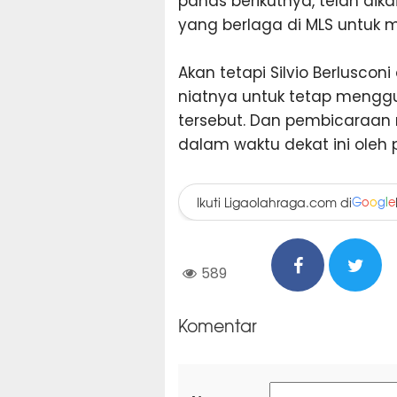
panas berikutnya, telah dika
yang berlaga di MLS untuk 
Akan tetapi Silvio Berluscon
niatnya untuk tetap mengg
tersebut. Dan pembicaraan 
dalam waktu dekat ini oleh p
Ikuti Ligaolahraga.com di
G
o
o
g
l
e
589
Komentar