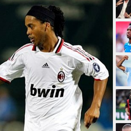
28 men
52 men
54 men
58 men