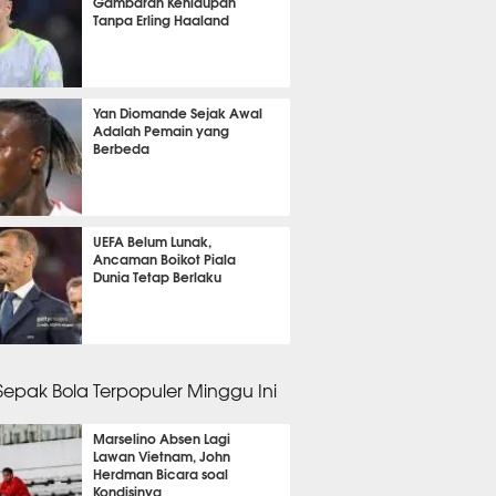
Gambaran Kehidupan
Tanpa Erling Haaland
4 menit lalu
Yan Diomande Sejak Awal
Adalah Pemain yang
Berbeda
 23 menit lalu
UEFA Belum Lunak,
Ancaman Boikot Piala
Dunia Tetap Berlaku
 28 menit lalu
 Sepak Bola Terpopuler Minggu Ini
Marselino Absen Lagi
Lawan Vietnam, John
Herdman Bicara soal
Kondisinya