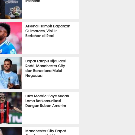
Infantino
it 49 detik lalu
Arsenal Hampir Dapatkan
Guimaraes, Vini Jr
Bertahan di Real
it 39 detik lalu
Dapat Lampu Hijau dari
Rodri, Manchester City
dan Barcelona Mulai
Negosiasi
it 31 detik lalu
Luka Modric: Saya Sudah
Lama Berkomunikasi
Dengan Ruben Amorim
it 29 detik lalu
Manchester City Dapat