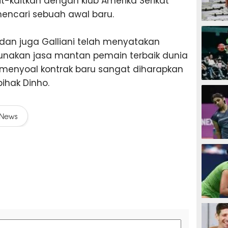
it-kaitkan dengan klub Amerika Serikat
mencari sebuah awal baru.
SEPAK B
i dan juga Galliani telah menyatakan
unakan jasa mantan pemain terbaik dunia
menyoal kontrak baru sangat diharapkan
ihak Dinho.
BASKET
News
BADMIN
TENIS