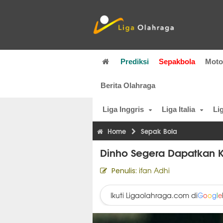
Prediksi
Sepakbola
Mot
Berita Olahraga
Liga Inggris
Liga Italia
Li
Home
Sepak Bola
Dinho Segera Dapatkan K
ifan Adhi
Penulis:
Ikuti Ligaolahraga.com di
G
o
o
g
l
e