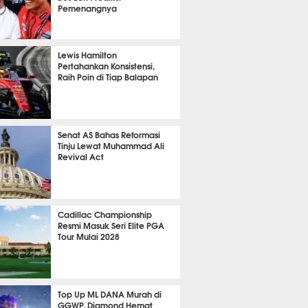
Pemenangnya
P
794
Lewis Hamilton
Pertahankan Konsistensi,
Raih Poin di Tiap Balapan
621
Senat AS Bahas Reformasi
Tinju Lewat Muhammad Ali
Revival Act
523
Cadillac Championship
Resmi Masuk Seri Elite PGA
Tour Mulai 2028
352
Top Up ML DANA Murah di
GGWP, Diamond Hemat