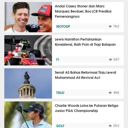
Andai Casey Stoner dan Marc
Marquez Berduel, Bos LCR Prediksi
Pemenangnya
MOTOGP
763
Lewis Hamilton Pertahankan
Konsistensi, Raih Poin di Tiap Balapan
F1
587
Senat AS Bahas Reformasi Tinju Lewat
Muhammad Ali Revival Act
TINJU
499
Charlie Woods Lolos ke Putaran Ketiga
Junior PGA Championship
GOLF
353