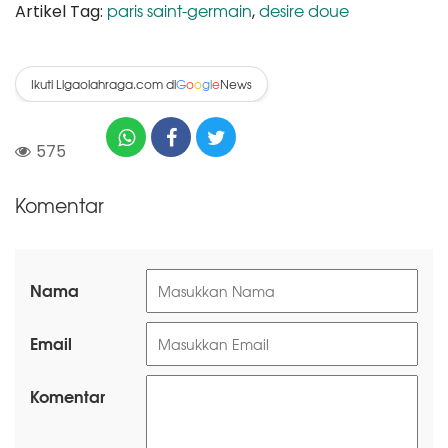
paris saint-germain
desire doue
Artikel Tag:
,
Ikuti Ligaolahraga.com di
News
G
o
o
g
l
e
575
Komentar
Nama
Email
Komentar