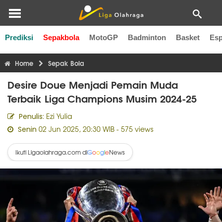
Prediksi
Sepakbola
MotoGP
Badminton
Basket
Esp
Liga Inggris
Liga Italia
Liga Spanyol
Liga Perancis
Li
Home
Sepak Bola
Desire Doue Menjadi Pemain Muda
Terbaik Liga Champions Musim 2024-25
Ezi Yulia
Penulis:
02 Jun 2025, 20:30 WIB
- 575 views
Senin
Ikuti Ligaolahraga.com di
News
G
o
o
g
l
e