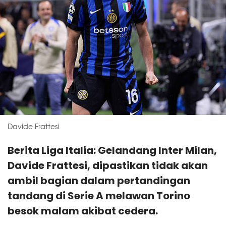
Davide Frattesi
Berita Liga Italia: Gelandang Inter Milan,
Davide Frattesi, dipastikan tidak akan
ambil bagian dalam pertandingan
tandang di Serie A melawan Torino
besok malam akibat cedera.