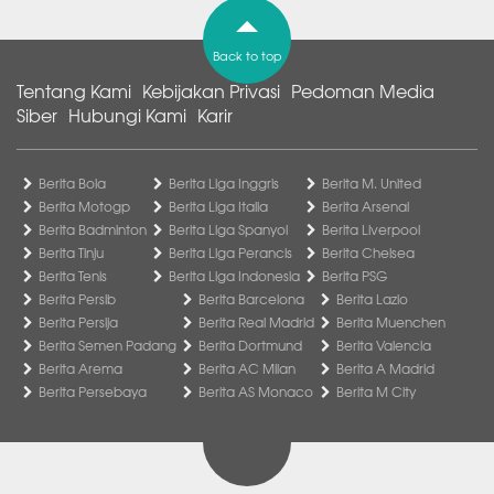
Back to top
Tentang Kami
Kebijakan Privasi
Pedoman Media
Siber
Hubungi Kami
Karir
Berita Bola
Berita Liga Inggris
Berita M. United
Berita Motogp
Berita Liga Italia
Berita Arsenal
Berita Badminton
Berita Liga Spanyol
Berita Liverpool
Berita Tinju
Berita Liga Perancis
Berita Chelsea
Berita Tenis
Berita Liga Indonesia
Berita PSG
Berita Persib
Berita Barcelona
Berita Lazio
Berita Persija
Berita Real Madrid
Berita Muenchen
Berita Semen Padang
Berita Dortmund
Berita Valencia
Berita Arema
Berita AC Milan
Berita A Madrid
Berita Persebaya
Berita AS Monaco
Berita M City