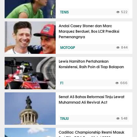
TENIS
522
Andai Casey Stoner dan Marc
Marquez Berduel, Bos LCR Prediksi
Pemenangnya
MOTOGP
844
Lewis Hamilton Pertahankan
Konsistensi, Raih Poin di Tiap Balapan
F1
666
Senat AS Bahas Reformasi Tinju Lewat
Muhammad Ali Revival Act
TINJU
548
Cadillac Championship Resmi Masuk