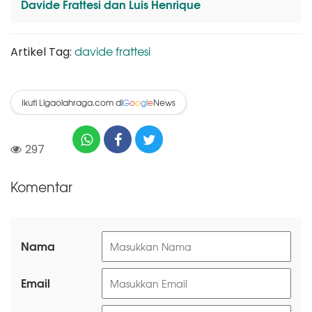
Davide Frattesi dan Luis Henrique
davide frattesi
Artikel Tag:
Ikuti Ligaolahraga.com di
News
G
o
o
g
l
e
297
Komentar
Nama
Email