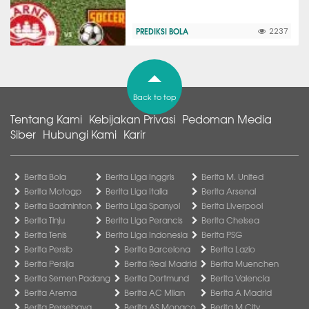
PREDIKSI BOLA
2237
Back to top
Tentang Kami
Kebijakan Privasi
Pedoman Media
Siber
Hubungi Kami
Karir
Berita Bola
Berita Liga Inggris
Berita M. United
Berita Motogp
Berita Liga Italia
Berita Arsenal
Berita Badminton
Berita Liga Spanyol
Berita Liverpool
Berita Tinju
Berita Liga Perancis
Berita Chelsea
Berita Tenis
Berita Liga Indonesia
Berita PSG
Berita Persib
Berita Barcelona
Berita Lazio
Berita Persija
Berita Real Madrid
Berita Muenchen
Berita Semen Padang
Berita Dortmund
Berita Valencia
Berita Arema
Berita AC Milan
Berita A Madrid
Berita Persebaya
Berita AS Monaco
Berita M City