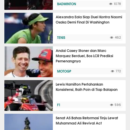
BADMINTON
1078
Alexandra Eala Siap Duel Kontra Naomi
Osaka Demi Final Di Washington
TENIS
462
Andai Casey Stoner dan Marc
Marquez Berduel, Bos LCR Prediksi
Pemenangnya
MOTOGP
772
Lewis Hamilton Pertahankan
Konsistensi, Raih Poin di Tiap Balapan
F1
596
Senat AS Bahas Reformasi Tinju Lewat
Muhammad Ali Revival Act