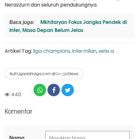
Nerazzurri dan seluruh pendukungnya.
Mkhitaryan Fokus Jangka Pendek di
Baca juga:
Inter, Masa Depan Belum Jelas
liga champions
inter milan
serie a
Artikel Tag:
,
,
Ikuti Ligaolahraga.com di
News
G
o
o
g
l
e
440
Komentar
Nama