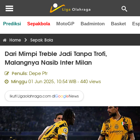
Prediksi
Sepakbola
MotoGP
Badminton
Basket
Esp
Liga Inggris
Liga Italia
Liga Spanyol
Liga Perancis
Li
Home
Sepak Bola
Dari Mimpi Treble Jadi Tanpa Trofi,
Malangnya Nasib Inter Milan
Depe Ptr
Penulis:
01 Jun 2025, 10:54 WIB
- 440 views
Minggu
Ikuti Ligaolahraga.com di
News
G
o
o
g
l
e