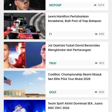
MOTOGP
1203
Lewis Hamilton Pertahankan
Konsistensi, Raih Poin di Tiap Balapan
F1
695
Jai Opetaia Tuduh David Benavidez
Menghindar dari Pertarungan
TINJU
402
Cadillac Championship Resmi Masuk
Seri Elite PGA Tour Mulai 2028
GOLF
406
Team Spirit Akhiri Dominasi SEA, Juara
MSC EWC 2026