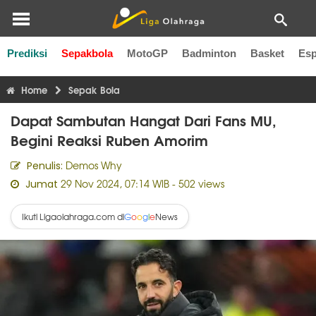
Prediksi
Sepakbola
MotoGP
Badminton
Basket
Esp
Liga Inggris
Liga Italia
Liga Spanyol
Liga Perancis
Li
Home
Sepak Bola
Dapat Sambutan Hangat Dari Fans MU,
Begini Reaksi Ruben Amorim
Demos Why
Penulis:
29 Nov 2024, 07:14 WIB
- 502 views
Jumat
Ikuti Ligaolahraga.com di
News
G
o
o
g
l
e