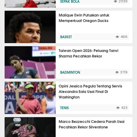
SEPAK BOLA
21139
Malique Ewin Putuskan untuk
Memperkuat Oregon Ducks
BASKET
466
Taiwan Open 2026: Peluang Tanvi
Sharma Pecahkan Rekor
BADMINTON
3719
Opini Jessica Pegula Tentang Servis
Alexandra Eala Usai Final Di
Washington
TENIS
423
Marco Bezzecchi Cedera Parah Usai
Pecahkan Rekor Silverstone