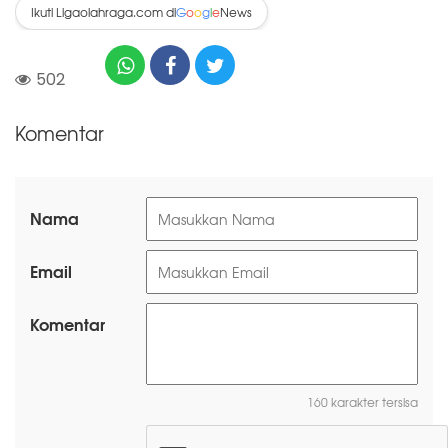
Ikuti Ligaolahraga.com di
News
G
o
o
g
l
e
502
Komentar
Nama
Email
Komentar
160 karakter tersisa