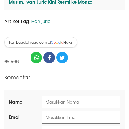
Musim, Ivan Juric Kini Resmi ke Monza
ivan juric
Artikel Tag:
Ikuti Ligaolahraga.com di
News
G
o
o
g
l
e
566
Komentar
Nama
Email