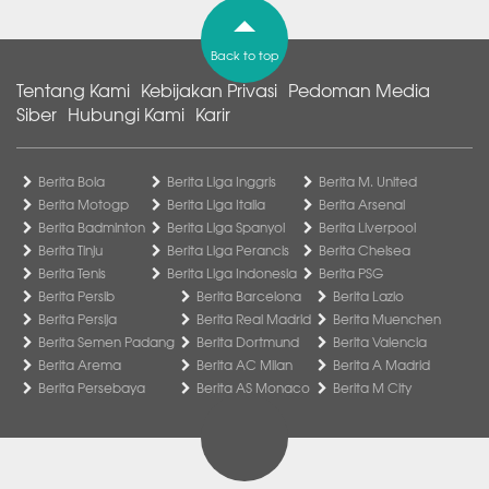
Back to top
Tentang Kami
Kebijakan Privasi
Pedoman Media
Siber
Hubungi Kami
Karir
Berita Bola
Berita Liga Inggris
Berita M. United
Berita Motogp
Berita Liga Italia
Berita Arsenal
Berita Badminton
Berita Liga Spanyol
Berita Liverpool
Berita Tinju
Berita Liga Perancis
Berita Chelsea
Berita Tenis
Berita Liga Indonesia
Berita PSG
Berita Persib
Berita Barcelona
Berita Lazio
Berita Persija
Berita Real Madrid
Berita Muenchen
Berita Semen Padang
Berita Dortmund
Berita Valencia
Berita Arema
Berita AC Milan
Berita A Madrid
Berita Persebaya
Berita AS Monaco
Berita M City