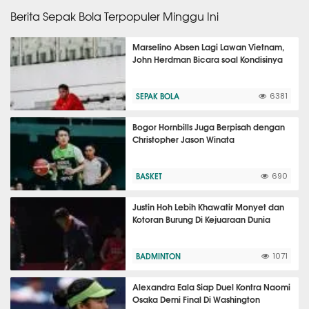
Berita Sepak Bola Terpopuler Minggu Ini
Marselino Absen Lagi Lawan Vietnam,
John Herdman Bicara soal Kondisinya
SEPAK BOLA
6381
Bogor Hornbills Juga Berpisah dengan
Christopher Jason Winata
BASKET
690
Justin Hoh Lebih Khawatir Monyet dan
Kotoran Burung Di Kejuaraan Dunia
BADMINTON
1071
Alexandra Eala Siap Duel Kontra Naomi
Osaka Demi Final Di Washington