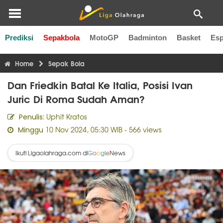
Prediksi
Sepakbola
MotoGP
Badminton
Basket
Esp
Liga Inggris
Liga Italia
Liga Spanyol
Liga Perancis
Li
Home
Sepak Bola
Dan Friedkin Batal Ke Italia, Posisi Ivan
Juric Di Roma Sudah Aman?
Uphit Kratos
Penulis:
10 Nov 2024, 05:30 WIB
- 566 views
Minggu
Ikuti Ligaolahraga.com di
News
G
o
o
g
l
e