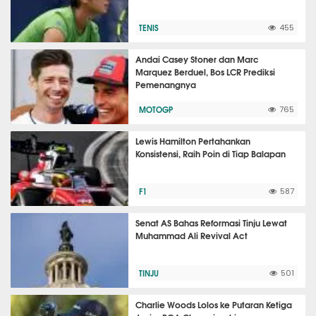
TENIS
455
Andai Casey Stoner dan Marc
Marquez Berduel, Bos LCR Prediksi
Pemenangnya
MOTOGP
765
Lewis Hamilton Pertahankan
Konsistensi, Raih Poin di Tiap Balapan
F1
587
Senat AS Bahas Reformasi Tinju Lewat
Muhammad Ali Revival Act
TINJU
501
Charlie Woods Lolos ke Putaran Ketiga