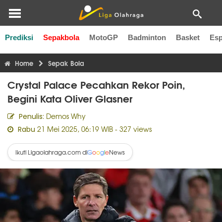
Prediksi
Sepakbola
MotoGP
Badminton
Basket
Esp
Liga Inggris
Liga Italia
Liga Spanyol
Liga Perancis
Li
Home
Sepak Bola
Crystal Palace Pecahkan Rekor Poin,
Begini Kata Oliver Glasner
Demos Why
Penulis:
21 Mei 2025, 06:19 WIB
- 327 views
Rabu
Ikuti Ligaolahraga.com di
News
G
o
o
g
l
e