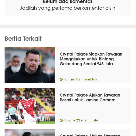
Belum ada komentar.
Jadilah yang pertama berkomentar disini
Berita Terkait
Crystal Palace Siapkan Tawaran
Menggiurkan untuk Bintang
Gelandang Senilai £43 Juta
10 jam 59 menit lalu
Crystal Palace Ajukan Tawaran
Resmi untuk Lamine Camara
15 jam 22 menit lalu
Crystal Palace Ajukan Tawaran