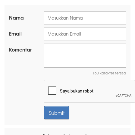
Nama
Email
Komentar
160 karakter tersisa