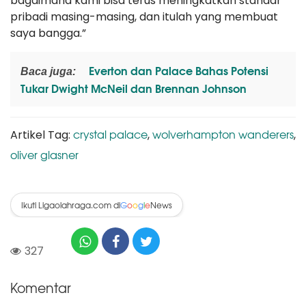
bagaimana kami bisa terus meningkatkan standar
pribadi masing-masing, dan itulah yang membuat
saya bangga.”
Everton dan Palace Bahas Potensi
Baca juga:
Tukar Dwight McNeil dan Brennan Johnson
crystal palace
wolverhampton wanderers
Artikel Tag:
,
,
oliver glasner
Ikuti Ligaolahraga.com di
News
G
o
o
g
l
e
327
Komentar