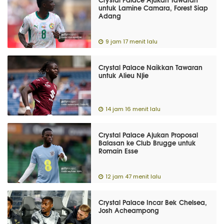
untuk Lamine Camara, Forest Siap
Adang
9 jam 17 menit lalu
Crystal Palace Naikkan Tawaran
untuk Alieu Njie
14 jam 16 menit lalu
Crystal Palace Ajukan Proposal
Balasan ke Club Brugge untuk
Romain Esse
12 jam 47 menit lalu
Crystal Palace Incar Bek Chelsea,
Josh Acheampong