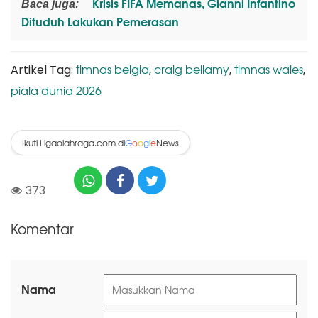
Krisis FIFA Memanas, Gianni Infantino
Baca juga:
Dituduh Lakukan Pemerasan
timnas belgia
craig bellamy
timnas wales
Artikel Tag:
,
,
,
piala dunia 2026
Ikuti Ligaolahraga.com di
News
G
o
o
g
l
e
373
Komentar
Nama