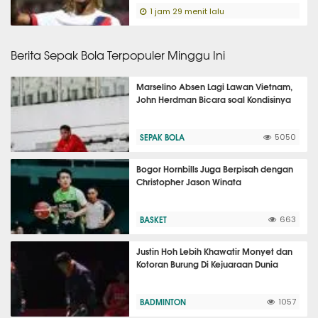
1 jam 29 menit lalu
Berita Sepak Bola Terpopuler Minggu Ini
Marselino Absen Lagi Lawan Vietnam,
John Herdman Bicara soal Kondisinya
SEPAK BOLA
5050
Bogor Hornbills Juga Berpisah dengan
Christopher Jason Winata
BASKET
663
Justin Hoh Lebih Khawatir Monyet dan
Kotoran Burung Di Kejuaraan Dunia
BADMINTON
1057