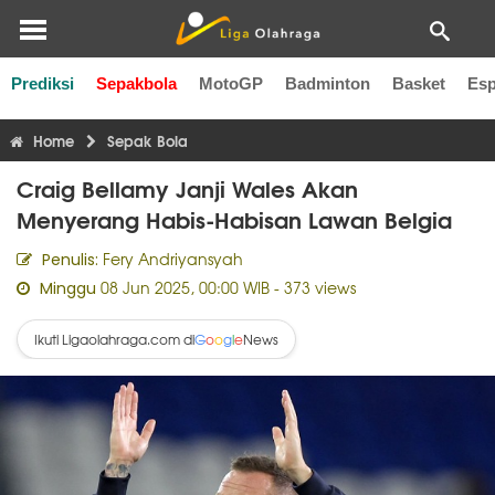
Prediksi
Sepakbola
MotoGP
Badminton
Basket
Esp
Liga Inggris
Liga Italia
Liga Spanyol
Liga Perancis
Li
Home
Sepak Bola
Craig Bellamy Janji Wales Akan
Menyerang Habis-Habisan Lawan Belgia
Fery Andriyansyah
Penulis:
08 Jun 2025, 00:00 WIB
- 373 views
Minggu
Ikuti Ligaolahraga.com di
News
G
o
o
g
l
e