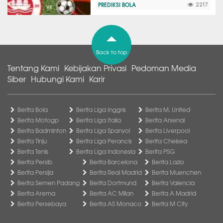
PREDIKSI BOLA
2217
Back to top
Tentang Kami
Kebijakan Privasi
Pedoman Media
Siber
Hubungi Kami
Karir
Berita Bola
Berita Liga Inggris
Berita M. United
Berita Motogp
Berita Liga Italia
Berita Arsenal
Berita Badminton
Berita Liga Spanyol
Berita Liverpool
Berita Tinju
Berita Liga Perancis
Berita Chelsea
Berita Tenis
Berita Liga Indonesia
Berita PSG
Berita Persib
Berita Barcelona
Berita Lazio
Berita Persija
Berita Real Madrid
Berita Muenchen
Berita Semen Padang
Berita Dortmund
Berita Valencia
Berita Arema
Berita AC Milan
Berita A Madrid
Berita Persebaya
Berita AS Monaco
Berita M City