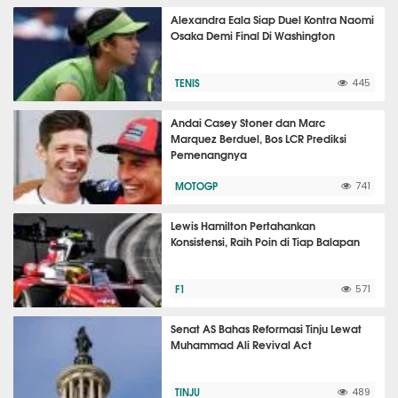
Alexandra Eala Siap Duel Kontra Naomi
Osaka Demi Final Di Washington
TENIS
445
Andai Casey Stoner dan Marc
Marquez Berduel, Bos LCR Prediksi
Pemenangnya
MOTOGP
741
Lewis Hamilton Pertahankan
Konsistensi, Raih Poin di Tiap Balapan
F1
571
Senat AS Bahas Reformasi Tinju Lewat
Muhammad Ali Revival Act
TINJU
489