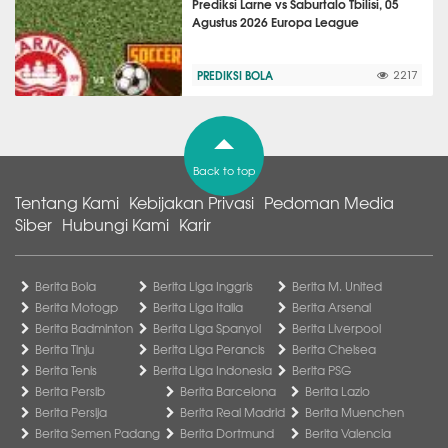
Prediksi Larne vs Saburtalo Tbilisi, 05
Agustus 2026 Europa League
PREDIKSI BOLA
2217
Back to top
Tentang Kami
Kebijakan Privasi
Pedoman Media
Siber
Hubungi Kami
Karir
Berita Bola
Berita Liga Inggris
Berita M. United
Berita Motogp
Berita Liga Italia
Berita Arsenal
Berita Badminton
Berita Liga Spanyol
Berita Liverpool
Berita Tinju
Berita Liga Perancis
Berita Chelsea
Berita Tenis
Berita Liga Indonesia
Berita PSG
Berita Persib
Berita Barcelona
Berita Lazio
Berita Persija
Berita Real Madrid
Berita Muenchen
Berita Semen Padang
Berita Dortmund
Berita Valencia