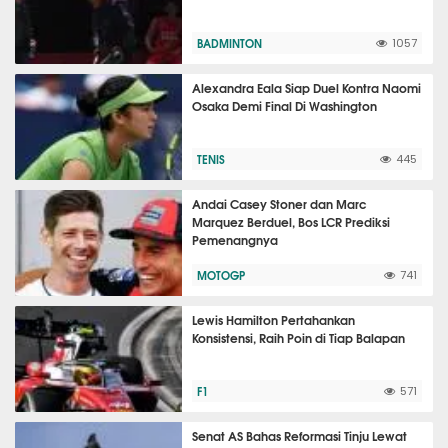
BADMINTON
1057
Alexandra Eala Siap Duel Kontra Naomi
Osaka Demi Final Di Washington
TENIS
445
Andai Casey Stoner dan Marc
Marquez Berduel, Bos LCR Prediksi
Pemenangnya
MOTOGP
741
Lewis Hamilton Pertahankan
Konsistensi, Raih Poin di Tiap Balapan
F1
571
Senat AS Bahas Reformasi Tinju Lewat