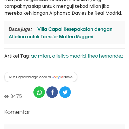
tampaknya siap untuk menguji tekad Milan jika
mereka kehilangan Alphonso Davies ke Real Madrid.
Villa Capai Kesepakatan dengan
Baca juga:
Atletico untuk Transfer Matteo Ruggeri
ac milan
atletico madrid
theo hernandez
Artikel Tag:
,
,
Ikuti Ligaolahraga.com di
News
G
o
o
g
l
e
3475
Komentar