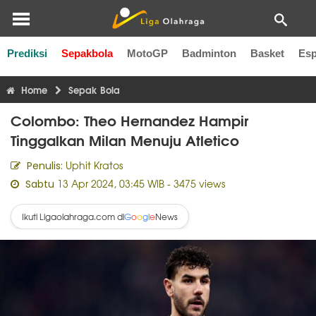
Prediksi
Sepakbola
MotoGP
Badminton
Basket
Esp
Liga Inggris
Liga Italia
Liga Spanyol
Liga Perancis
Li
Home
Sepak Bola
Colombo: Theo Hernandez Hampir
Tinggalkan Milan Menuju Atletico
Uphit Kratos
Penulis:
13 Apr 2024, 03:45 WIB
- 3475 views
Sabtu
Ikuti Ligaolahraga.com di
News
G
o
o
g
l
e