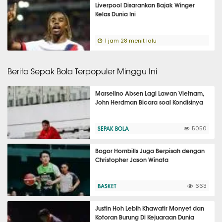
Liverpool Disarankan Bajak Winger
Kelas Dunia Ini
1 jam 28 menit lalu
Berita Sepak Bola Terpopuler Minggu Ini
Marselino Absen Lagi Lawan Vietnam,
John Herdman Bicara soal Kondisinya
SEPAK BOLA
5050
Bogor Hornbills Juga Berpisah dengan
Christopher Jason Winata
BASKET
663
Justin Hoh Lebih Khawatir Monyet dan
Kotoran Burung Di Kejuaraan Dunia