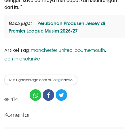
dengan saya dan saya mendapatkan keuntungan
dari itu."
Perubahan Produsen Jersey di
Baca juga:
Premier League Musim 2026/27
manchester united
bournemouth
Artikel Tag:
,
,
dominic solanke
Ikuti Ligaolahraga.com di
News
G
o
o
g
l
e
414
Komentar