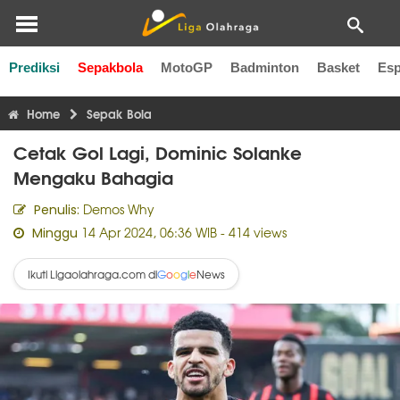
Prediksi
Sepakbola
MotoGP
Badminton
Basket
Esp
Liga Inggris
Liga Italia
Liga Spanyol
Liga Perancis
Li
Home
Sepak Bola
Cetak Gol Lagi, Dominic Solanke
Mengaku Bahagia
Demos Why
Penulis:
14 Apr 2024, 06:36 WIB
- 414 views
Minggu
Ikuti Ligaolahraga.com di
News
G
o
o
g
l
e