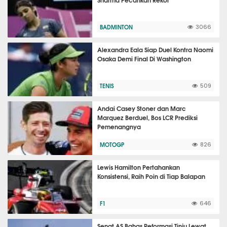
BADMINTON
3066
Alexandra Eala Siap Duel Kontra Naomi
Osaka Demi Final Di Washington
TENIS
509
Andai Casey Stoner dan Marc
Marquez Berduel, Bos LCR Prediksi
Pemenangnya
MOTOGP
826
Lewis Hamilton Pertahankan
Konsistensi, Raih Poin di Tiap Balapan
F1
646
Senat AS Bahas Reformasi Tinju Lewat