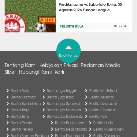
Prediksi Larne vs Saburtalo Tbilisi, 05
Agustus 2026 Europa League
PREDIKSI BOLA
2266
Back to top
Tentang Kami
Kebijakan Privasi
Pedoman Media
Siber
Hubungi Kami
Karir
Berita Bola
Berita Liga Inggris
Berita M. United
Berita Motogp
Berita Liga Italia
Berita Arsenal
Berita Badminton
Berita Liga Spanyol
Berita Liverpool
Berita Tinju
Berita Liga Perancis
Berita Chelsea
Berita Tenis
Berita Liga Indonesia
Berita PSG
Berita Persib
Berita Barcelona
Berita Lazio
Berita Persija
Berita Real Madrid
Berita Muenchen
Berita Semen Padang
Berita Dortmund
Berita Valencia