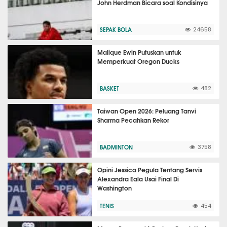
John Herdman Bicara soal Kondisinya
SEPAK BOLA
24658
Malique Ewin Putuskan untuk
Memperkuat Oregon Ducks
BASKET
482
Taiwan Open 2026: Peluang Tanvi
Sharma Pecahkan Rekor
BADMINTON
3758
Opini Jessica Pegula Tentang Servis
Alexandra Eala Usai Final Di
Washington
TENIS
454