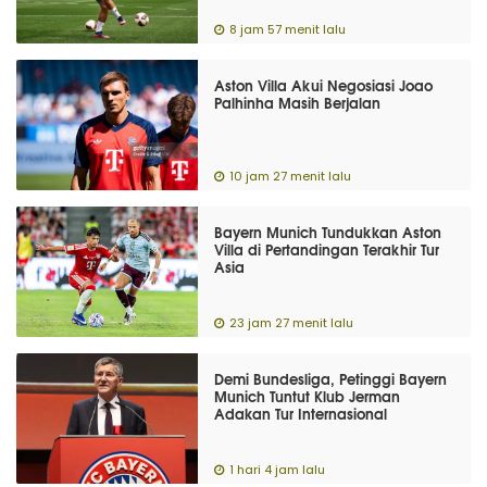
8 jam 57 menit lalu
Aston Villa Akui Negosiasi Joao
Palhinha Masih Berjalan
10 jam 27 menit lalu
Bayern Munich Tundukkan Aston
Villa di Pertandingan Terakhir Tur
Asia
23 jam 27 menit lalu
Demi Bundesliga, Petinggi Bayern
Munich Tuntut Klub Jerman
Adakan Tur Internasional
1 hari 4 jam lalu