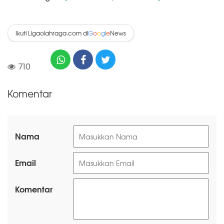
Ikuti Ligaolahraga.com di
News
G
o
o
g
l
e
710
Komentar
Nama
Email
Komentar