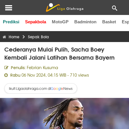
Prediksi
Sepakbola
MotoGP
Badminton
Basket
Esp
Liga Inggris
Liga Italia
Liga Spanyol
Liga Perancis
Li
Home
Sepak Bola
Cederanya Mulai Pulih, Sacha Boey
Kembali Jalani Latihan Bersama Bayern
Febrian Kusuma
Penulis:
06 Nov 2024, 04:15 WIB
- 710 views
Rabu
Ikuti Ligaolahraga.com di
News
G
o
o
g
l
e