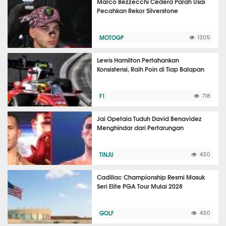
Marco Bezzecchi Cedera Parah Usai
Pecahkan Rekor Silverstone
MOTOGP
1305
Lewis Hamilton Pertahankan
Konsistensi, Raih Poin di Tiap Balapan
F1
718
Jai Opetaia Tuduh David Benavidez
Menghindar dari Pertarungan
TINJU
430
Cadillac Championship Resmi Masuk
Seri Elite PGA Tour Mulai 2028
GOLF
430