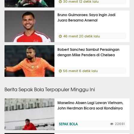
30 menit 12 detik lalu
Bruno Guimaraes: Saya Ingin Jadi
Juara Bersama Arsenal
46 menit 20 detik lalu
Robert Sanchez Sambut Persaingan
dengan Mike Penders di Chelsea
56 menit 6 detik lalu
Berita Sepak Bola Terpopuler Minggu Ini
Marselino Absen Lagi Lawan Vietnam,
John Herdman Bicara soal Kondisinya
SEPAK BOLA
22691