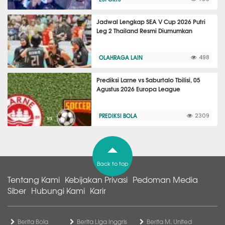
Jadwal Lengkap SEA V Cup 2026 Putri
Leg 2 Thailand Resmi Diumumkan
OLAHRAGA LAIN
498
Prediksi Larne vs Saburtalo Tbilisi, 05
Agustus 2026 Europa League
PREDIKSI BOLA
2309
Back to top
Tentang Kami
Kebijakan Privasi
Pedoman Media
Siber
Hubungi Kami
Karir
Berita Bola
Berita Liga Inggris
Berita M. United