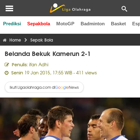
Prediksi
Sepakbola
MotoGP
Badminton
Basket
Esp
Liga Inggris
Liga Italia
Liga Spanyol
Liga Perancis
Li
Home
Sepak Bola
Belanda Bekuk Kamerun 2-1
ifan Adhi
Penulis:
19 Jan 2015, 17:55 WIB
- 411 views
Senin
Ikuti Ligaolahraga.com di
News
G
o
o
g
l
e