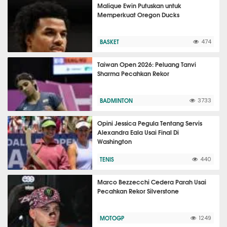
Malique Ewin Putuskan untuk
Memperkuat Oregon Ducks
BASKET
474
Taiwan Open 2026: Peluang Tanvi
Sharma Pecahkan Rekor
BADMINTON
3733
Opini Jessica Pegula Tentang Servis
Alexandra Eala Usai Final Di
Washington
TENIS
440
Marco Bezzecchi Cedera Parah Usai
Pecahkan Rekor Silverstone
MOTOGP
1249