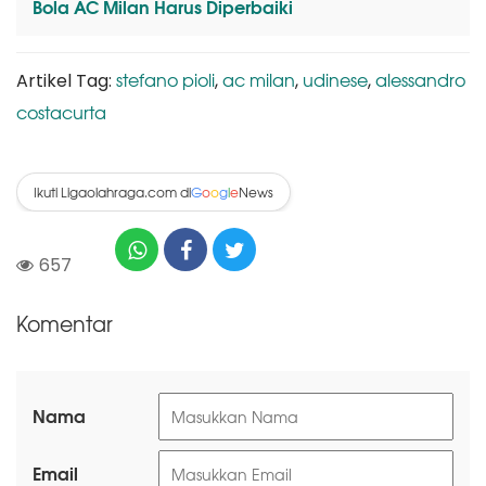
Bola AC Milan Harus Diperbaiki
stefano pioli
ac milan
udinese
alessandro
Artikel Tag:
,
,
,
costacurta
Ikuti Ligaolahraga.com di
News
G
o
o
g
l
e
657
Komentar
Nama
Email