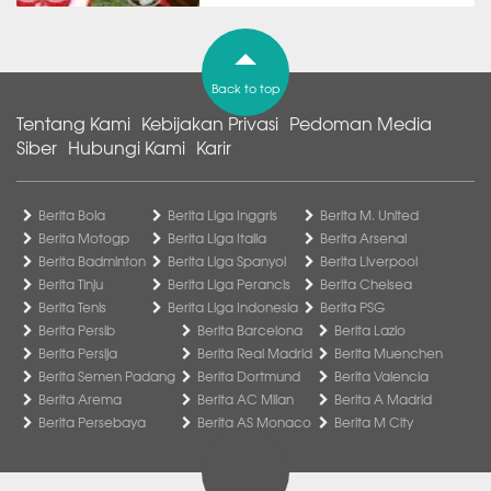
Back to top
Tentang Kami
Kebijakan Privasi
Pedoman Media
Siber
Hubungi Kami
Karir
Berita Bola
Berita Liga Inggris
Berita M. United
Berita Motogp
Berita Liga Italia
Berita Arsenal
Berita Badminton
Berita Liga Spanyol
Berita Liverpool
Berita Tinju
Berita Liga Perancis
Berita Chelsea
Berita Tenis
Berita Liga Indonesia
Berita PSG
Berita Persib
Berita Barcelona
Berita Lazio
Berita Persija
Berita Real Madrid
Berita Muenchen
Berita Semen Padang
Berita Dortmund
Berita Valencia
Berita Arema
Berita AC Milan
Berita A Madrid
Berita Persebaya
Berita AS Monaco
Berita M City