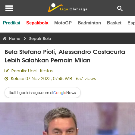
Prediksi
Sepakbola
MotoGP
Badminton
Basket
Esp
Liga Inggris
Liga Italia
Liga Spanyol
Liga Perancis
Li
Home
Sepak Bola
Bela Stefano Pioli, Alessandro Costacurta
Lebih Salahkan Pemain Milan
Uphit Kratos
Penulis:
07 Nov 2023, 07:45 WIB
- 657 views
Selasa
Ikuti Ligaolahraga.com di
News
G
o
o
g
l
e