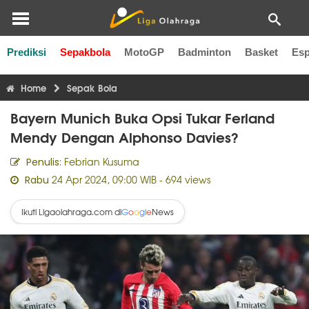
Prediksi
Sepakbola
MotoGP
Badminton
Basket
Esp
Liga Inggris
Liga Italia
Liga Spanyol
Liga Perancis
Li
Home
Sepak Bola
Bayern Munich Buka Opsi Tukar Ferland
Mendy Dengan Alphonso Davies?
Febrian Kusuma
Penulis:
24 Apr 2024, 09:00 WIB
- 694 views
Rabu
Ikuti Ligaolahraga.com di
News
G
o
o
g
l
e