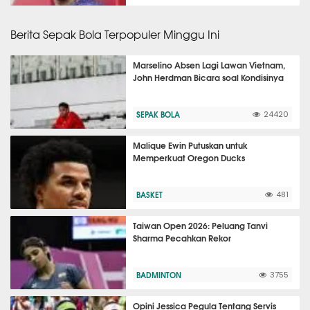
Berita Sepak Bola Terpopuler Minggu Ini
Marselino Absen Lagi Lawan Vietnam,
John Herdman Bicara soal Kondisinya
SEPAK BOLA
24420
Malique Ewin Putuskan untuk
Memperkuat Oregon Ducks
BASKET
481
Taiwan Open 2026: Peluang Tanvi
Sharma Pecahkan Rekor
BADMINTON
3755
Opini Jessica Pegula Tentang Servis