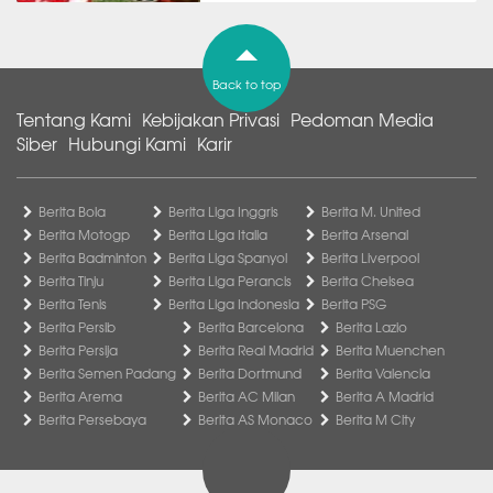
Back to top
Tentang Kami
Kebijakan Privasi
Pedoman Media
Siber
Hubungi Kami
Karir
Berita Bola
Berita Liga Inggris
Berita M. United
Berita Motogp
Berita Liga Italia
Berita Arsenal
Berita Badminton
Berita Liga Spanyol
Berita Liverpool
Berita Tinju
Berita Liga Perancis
Berita Chelsea
Berita Tenis
Berita Liga Indonesia
Berita PSG
Berita Persib
Berita Barcelona
Berita Lazio
Berita Persija
Berita Real Madrid
Berita Muenchen
Berita Semen Padang
Berita Dortmund
Berita Valencia
Berita Arema
Berita AC Milan
Berita A Madrid
Berita Persebaya
Berita AS Monaco
Berita M City