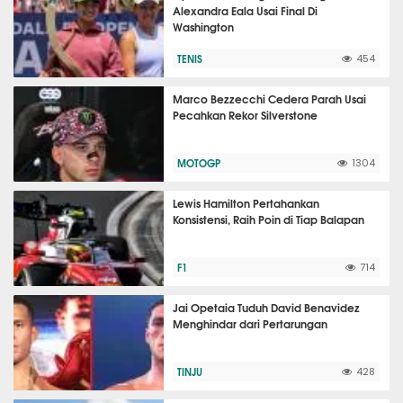
Alexandra Eala Usai Final Di
Washington
TENIS
454
Marco Bezzecchi Cedera Parah Usai
Pecahkan Rekor Silverstone
MOTOGP
1304
Lewis Hamilton Pertahankan
Konsistensi, Raih Poin di Tiap Balapan
F1
714
Jai Opetaia Tuduh David Benavidez
Menghindar dari Pertarungan
TINJU
428