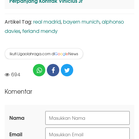
Perpanjang Kontrak Vinicius Jr
real madrid
bayern munich
alphonso
Artikel Tag:
,
,
davies
ferland mendy
,
Ikuti Ligaolahraga.com di
News
G
o
o
g
l
e
694
Komentar
Nama
Email