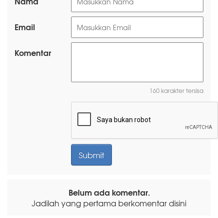
Nama
Email
Komentar
160 karakter tersisa
Belum ada komentar.
Jadilah yang pertama berkomentar disini