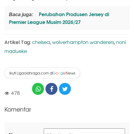
Perubahan Produsen Jersey di
Baca juga:
Premier League Musim 2026/27
chelsea
wolverhampton wanderers
noni
Artikel Tag:
,
,
madueke
Ikuti Ligaolahraga.com di
News
G
o
o
g
l
e
478
Komentar