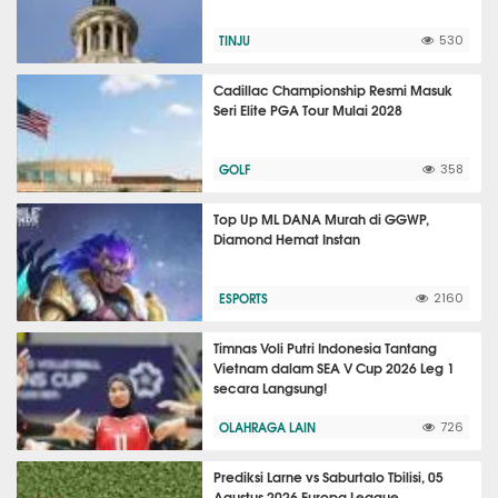
TINJU
530
Cadillac Championship Resmi Masuk
Seri Elite PGA Tour Mulai 2028
GOLF
358
Top Up ML DANA Murah di GGWP,
Diamond Hemat Instan
ESPORTS
2160
Timnas Voli Putri Indonesia Tantang
Vietnam dalam SEA V Cup 2026 Leg 1
secara Langsung!
OLAHRAGA LAIN
726
Prediksi Larne vs Saburtalo Tbilisi, 05
Agustus 2026 Europa League