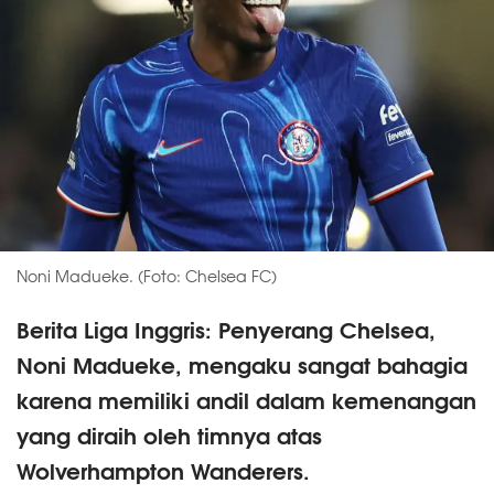
Noni Madueke. (Foto: Chelsea FC)
Berita Liga Inggris: Penyerang Chelsea,
Noni Madueke, mengaku sangat bahagia
karena memiliki andil dalam kemenangan
yang diraih oleh timnya atas
Wolverhampton Wanderers.