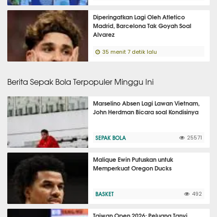
Diperingatkan Lagi Oleh Atletico
Madrid, Barcelona Tak Goyah Soal
Alvarez
35 menit 7 detik lalu
Berita Sepak Bola Terpopuler Minggu Ini
Marselino Absen Lagi Lawan Vietnam,
John Herdman Bicara soal Kondisinya
SEPAK BOLA
25571
Malique Ewin Putuskan untuk
Memperkuat Oregon Ducks
BASKET
492
Taiwan Open 2026: Peluang Tanvi