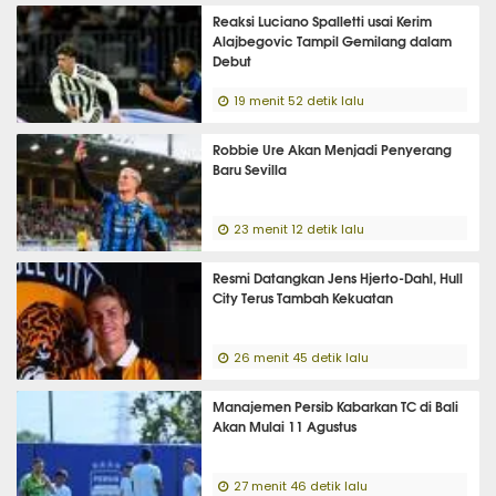
Reaksi Luciano Spalletti usai Kerim
Alajbegovic Tampil Gemilang dalam
Debut
19 menit 52 detik lalu
Robbie Ure Akan Menjadi Penyerang
Baru Sevilla
23 menit 12 detik lalu
Resmi Datangkan Jens Hjerto-Dahl, Hull
City Terus Tambah Kekuatan
26 menit 45 detik lalu
Manajemen Persib Kabarkan TC di Bali
Akan Mulai 11 Agustus
27 menit 46 detik lalu