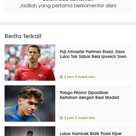
Jadilah yang pertama berkomentar disini
Berita Terkait
Puji Atmosfer Portman Road, Sasa
Lukic Tak Sabar Bela Ipswich Town
3 jam 3 menit lalu
Thiago Pitarch Dipastikan
Bertahan dengan Real Madrid
3 jam 11 menit lalu
Lukas Hornicek Bidik Posisi Kiper