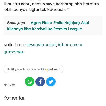
lihat saja nanti, namun saya berharap bisa bermain
lebih banyak lagi untuk Newcastle."
Agen Pierre-Emile Hojbjerg Akui
Baca juga:
Kliennya Bisa Kembali ke Premier League
newcastle united
fulham
bruno
Artikel Tag:
,
,
guimaraes
Ikuti Ligaolahraga.com di
News
G
o
o
g
l
e
835
Komentar