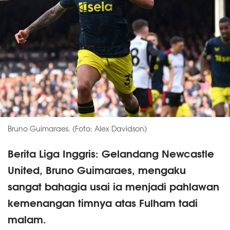
Bruno Guimaraes. (Foto: Alex Davidson)
Berita Liga Inggris: Gelandang Newcastle
United, Bruno Guimaraes, mengaku
sangat bahagia usai ia menjadi pahlawan
kemenangan timnya atas Fulham tadi
malam.