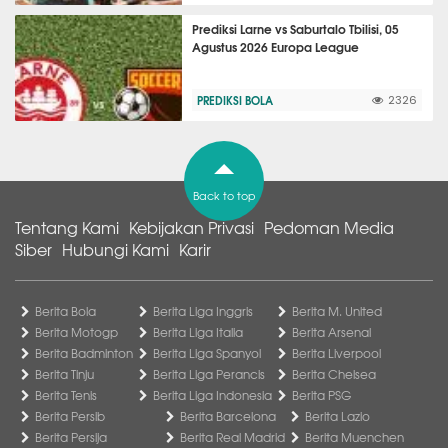
Prediksi Larne vs Saburtalo Tbilisi, 05
Agustus 2026 Europa League
PREDIKSI BOLA
2326
Back to top
Tentang Kami
Kebijakan Privasi
Pedoman Media
Siber
Hubungi Kami
Karir
Berita Bola
Berita Liga Inggris
Berita M. United
Berita Motogp
Berita Liga Italia
Berita Arsenal
Berita Badminton
Berita Liga Spanyol
Berita Liverpool
Berita Tinju
Berita Liga Perancis
Berita Chelsea
Berita Tenis
Berita Liga Indonesia
Berita PSG
Berita Persib
Berita Barcelona
Berita Lazio
Berita Persija
Berita Real Madrid
Berita Muenchen