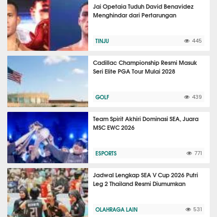
Jai Opetaia Tuduh David Benavidez
Menghindar dari Pertarungan
TINJU
445
Cadillac Championship Resmi Masuk
Seri Elite PGA Tour Mulai 2028
GOLF
439
Team Spirit Akhiri Dominasi SEA, Juara
MSC EWC 2026
ESPORTS
771
Jadwal Lengkap SEA V Cup 2026 Putri
Leg 2 Thailand Resmi Diumumkan
OLAHRAGA LAIN
531