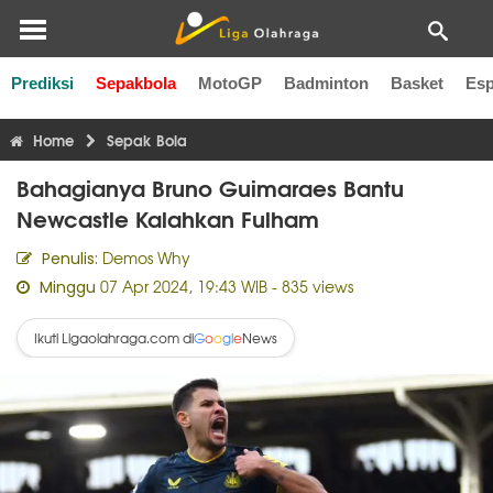
Prediksi
Sepakbola
MotoGP
Badminton
Basket
Esp
Liga Inggris
Liga Italia
Liga Spanyol
Liga Perancis
Li
Home
Sepak Bola
Bahagianya Bruno Guimaraes Bantu
Newcastle Kalahkan Fulham
Demos Why
Penulis:
07 Apr 2024, 19:43 WIB
- 835 views
Minggu
Ikuti Ligaolahraga.com di
News
G
o
o
g
l
e