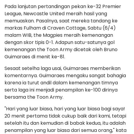
Pada lanjutan pertandingan pekan ke-32 Premier
League, Newcastle United meraih hasil yang
memuaskan. Pasalnya, saat mereka tandang ke
markas Fulham di Craven Cottage, Sabtu (6/4)
malam WIB, the Magpies meraih kemenangan
dengan skor tipis 0-1. Adapun satu-satunya gol
kemenangan the Toon Army dicetak oleh Bruno
Guimaraes di menit ke-81.
Sesaat setelha laga usai, Guimaraes memberikan
komentarnya. Guimaraes mengaku sangat bahagia
karena ia turut andil dalam kemenangan timnya
serta laga ini menjadi penampilan ke-100 dirinya
bersama the Toon Army.
"Hari yang luar biasa, hari yang luar biasa bagi saya!
20 menit pertama tidak cukup baik dari kami, tetapi
setelah itu dan kemudian di babak kedua, itu adalah
penampilan yang luar biasa dari semua orang," kata