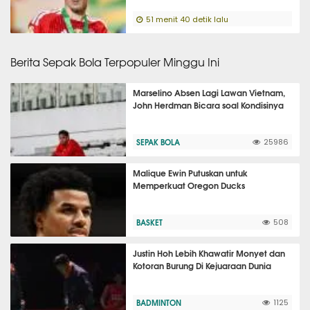
51 menit 40 detik lalu
Berita Sepak Bola Terpopuler Minggu Ini
Marselino Absen Lagi Lawan Vietnam,
John Herdman Bicara soal Kondisinya
SEPAK BOLA
25986
Malique Ewin Putuskan untuk
Memperkuat Oregon Ducks
BASKET
508
Justin Hoh Lebih Khawatir Monyet dan
Kotoran Burung Di Kejuaraan Dunia
BADMINTON
1125