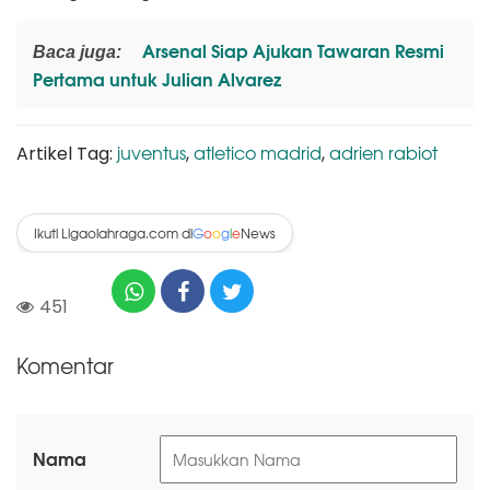
Arsenal Siap Ajukan Tawaran Resmi
Baca juga:
Pertama untuk Julian Alvarez
juventus
atletico madrid
adrien rabiot
Artikel Tag:
,
,
Ikuti Ligaolahraga.com di
News
G
o
o
g
l
e
451
Komentar
Nama