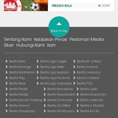
PREDIKSI BOLA
2340
Back to top
Tentang Kami
Kebijakan Privasi
Pedoman Media
Siber
Hubungi Kami
Karir
Berita Bola
Berita Liga Inggris
Berita M. United
Berita Motogp
Berita Liga Italia
Berita Arsenal
Berita Badminton
Berita Liga Spanyol
Berita Liverpool
Berita Tinju
Berita Liga Perancis
Berita Chelsea
Berita Tenis
Berita Liga Indonesia
Berita PSG
Berita Persib
Berita Barcelona
Berita Lazio
Berita Persija
Berita Real Madrid
Berita Muenchen
Berita Semen Padang
Berita Dortmund
Berita Valencia
Berita Arema
Berita AC Milan
Berita A Madrid
Berita Persebaya
Berita AS Monaco
Berita M City