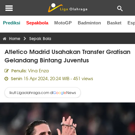
Prediksi
Sepakbola
MotoGP
Badminton
Basket
Esp
Liga Inggris
Liga Italia
Liga Spanyol
Liga Perancis
Li
Home
Sepak Bola
Atletico Madrid Usahakan Transfer Gratisan
Gelandang Bintang Juventus
Vina Enza
Penulis:
15 Apr 2024, 20:24 WIB
- 451 views
Senin
Ikuti Ligaolahraga.com di
News
G
o
o
g
l
e