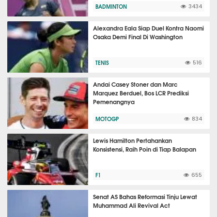
BADMINTON
3434
Alexandra Eala Siap Duel Kontra Naomi
Osaka Demi Final Di Washington
TENIS
516
Andai Casey Stoner dan Marc
Marquez Berduel, Bos LCR Prediksi
Pemenangnya
MOTOGP
834
Lewis Hamilton Pertahankan
Konsistensi, Raih Poin di Tiap Balapan
F1
655
Senat AS Bahas Reformasi Tinju Lewat
Muhammad Ali Revival Act