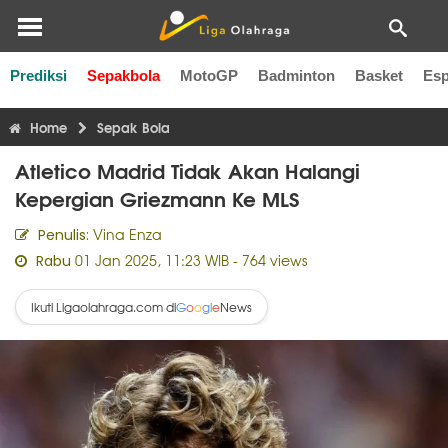
Prediksi
Sepakbola
MotoGP
Badminton
Basket
Esp
Liga Inggris
Liga Italia
Liga Spanyol
Liga Perancis
Li
Home
Sepak Bola
Atletico Madrid Tidak Akan Halangi
Kepergian Griezmann Ke MLS
Vina Enza
Penulis:
01 Jan 2025, 11:23 WIB
- 764 views
Rabu
Ikuti Ligaolahraga.com di
News
G
o
o
g
l
e