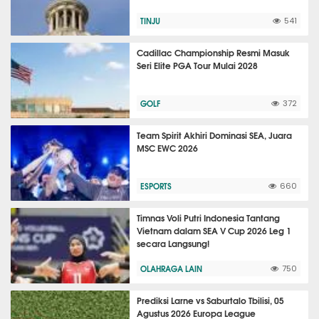
TINJU
541
Cadillac Championship Resmi Masuk
Seri Elite PGA Tour Mulai 2028
GOLF
372
Team Spirit Akhiri Dominasi SEA, Juara
MSC EWC 2026
ESPORTS
660
Timnas Voli Putri Indonesia Tantang
Vietnam dalam SEA V Cup 2026 Leg 1
secara Langsung!
OLAHRAGA LAIN
750
Prediksi Larne vs Saburtalo Tbilisi, 05
Agustus 2026 Europa League