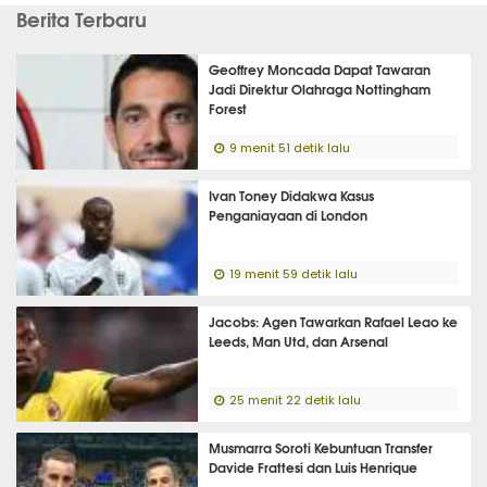
Berita Terbaru
Geoffrey Moncada Dapat Tawaran
Jadi Direktur Olahraga Nottingham
Forest
9 menit 51 detik lalu
Ivan Toney Didakwa Kasus
Penganiayaan di London
19 menit 59 detik lalu
Jacobs: Agen Tawarkan Rafael Leao ke
Leeds, Man Utd, dan Arsenal
25 menit 22 detik lalu
Musmarra Soroti Kebuntuan Transfer
Davide Frattesi dan Luis Henrique