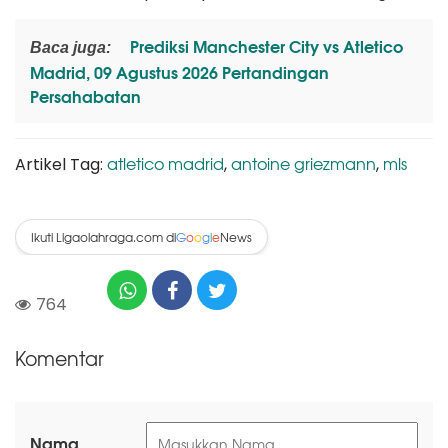
Prediksi Manchester City vs Atletico
Baca juga:
Madrid, 09 Agustus 2026 Pertandingan
Persahabatan
atletico madrid
antoine griezmann
mls
Artikel Tag:
,
,
Ikuti Ligaolahraga.com di
News
G
o
o
g
l
e
764
Komentar
Nama