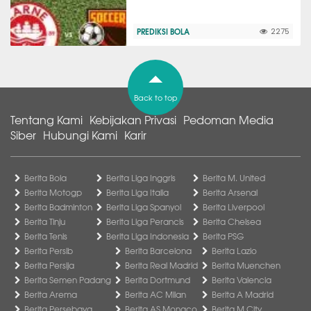
PREDIKSI BOLA
2275
Back to top
Tentang Kami
Kebijakan Privasi
Pedoman Media
Siber
Hubungi Kami
Karir
Berita Bola
Berita Liga Inggris
Berita M. United
Berita Motogp
Berita Liga Italia
Berita Arsenal
Berita Badminton
Berita Liga Spanyol
Berita Liverpool
Berita Tinju
Berita Liga Perancis
Berita Chelsea
Berita Tenis
Berita Liga Indonesia
Berita PSG
Berita Persib
Berita Barcelona
Berita Lazio
Berita Persija
Berita Real Madrid
Berita Muenchen
Berita Semen Padang
Berita Dortmund
Berita Valencia
Berita Arema
Berita AC Milan
Berita A Madrid
Berita Persebaya
Berita AS Monaco
Berita M City