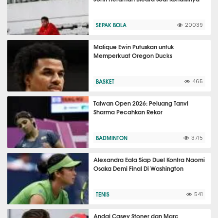
SEPAK BOLA
20039
Malique Ewin Putuskan untuk
Memperkuat Oregon Ducks
BASKET
465
Taiwan Open 2026: Peluang Tanvi
Sharma Pecahkan Rekor
BADMINTON
3715
Alexandra Eala Siap Duel Kontra Naomi
Osaka Demi Final Di Washington
TENIS
541
Andai Casey Stoner dan Marc