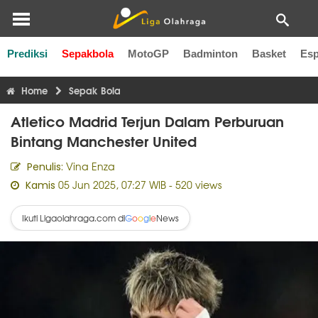
Prediksi
Sepakbola
MotoGP
Badminton
Basket
Esp
Liga Inggris
Liga Italia
Liga Spanyol
Liga Perancis
Li
Home
Sepak Bola
Atletico Madrid Terjun Dalam Perburuan
Bintang Manchester United
Vina Enza
Penulis:
05 Jun 2025, 07:27 WIB
- 520 views
Kamis
Ikuti Ligaolahraga.com di
News
G
o
o
g
l
e