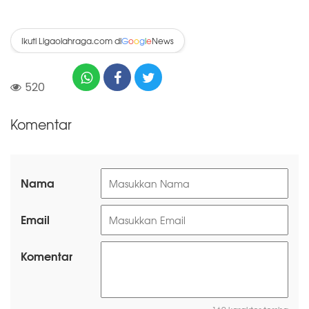
Ikuti Ligaolahraga.com di
News
G
o
o
g
l
e
520
Komentar
Nama
Email
Komentar