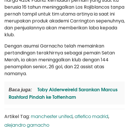
harga 420k Paund. Kemudian pemain yang saat itu
berusia 16 tahun meninggalkan Los Rojiblancos tanpa
pernah tampil untuk tim utama artinya ia saat ini
merupakan produk akademi Carrington sepenuhnya,
dan penjualannya akan memberikan laba kepada
klub.
Dengan asumsi Garnacho telah memainkan
pertandingan terakhirnya sebagai pemain Setan
Merah, ia akan meninggalkan klub dengan 144
penampilan senior, 26 gol, dan 22 assist atas
namanya.
Toby Alderweireld Sarankan Marcus
Baca juga:
Rashford Pindah ke Tottenham
manchester united
atletico madrid
Artikel Tag:
,
,
alejandro garnacho