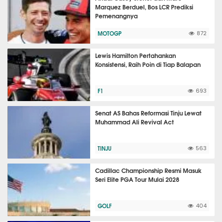
Marquez Berduel, Bos LCR Prediksi
Pemenangnya
MOTOGP
872
Lewis Hamilton Pertahankan
Konsistensi, Raih Poin di Tiap Balapan
F1
693
Senat AS Bahas Reformasi Tinju Lewat
Muhammad Ali Revival Act
TINJU
563
Cadillac Championship Resmi Masuk
Seri Elite PGA Tour Mulai 2028
GOLF
404