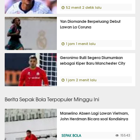
52 menit 2 detik lalu
Yan Diomande Berpeluang Debut
Lawan La Coruna
1 jam 1 menit lalu
Geronimo Rulli Segera Diumumkan
sebagai Kiper Baru Manchester City
1 jam 2 menit lalu
Berita Sepak Bola Terpopuler Minggu Ini
Marselino Absen Lagi Lawan Vietnam,
John Herdman Bicara soal Kondisinya
SEPAK BOLA
15543