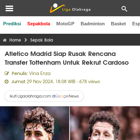
Prediksi
Sepakbola
MotoGP
Badminton
Basket
Esp
Liga Inggris
Liga Italia
Liga Spanyol
Liga Perancis
Li
Home
Sepak Bola
Atletico Madrid Siap Rusak Rencana
Transfer Tottenham Untuk Rekrut Cardoso
Vina Enza
Penulis:
29 Nov 2024, 18:08 WIB
- 678 views
Jumat
Ikuti Ligaolahraga.com di
News
G
o
o
g
l
e