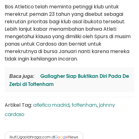
Bos Atletico telah meminta petinggi klub untuk
merekrut pemain 23 tahun yang disebut sebagai
rekrutan prioritas bagi klub asal ibukota tersebut.
Lebih lanjut kabar menambahan bahwa Atleti
mengetahui klausa yang dimiliki oleh Spurs di musim
panas untuk Cardoso dan berniat untuk
merekrutnya di bursa Januari nanti karena mereka
tidak ingin kehilangan incaran.
Gallagher Siap Buktikan Diri Pada De
Baca juga:
Zerbi di Tottenham
atletico madrid
tottenham
johnny
Artikel Tag:
,
,
cardoso
Ikuti Ligaolahraga.com di
News
G
o
o
g
l
e