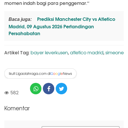
momen indah bagi para penggemar.’’
Prediksi Manchester City vs Atletico
Baca juga:
Madrid, 09 Agustus 2026 Pertandingan
Persahabatan
bayer leverkusen
atletico madrid
simeone
Artikel Tag:
,
,
Ikuti Ligaolahraga.com di
News
G
o
o
g
l
e
582
Komentar