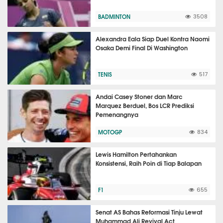
BADMINTON
3508
Alexandra Eala Siap Duel Kontra Naomi
Osaka Demi Final Di Washington
TENIS
517
Andai Casey Stoner dan Marc
Marquez Berduel, Bos LCR Prediksi
Pemenangnya
MOTOGP
834
Lewis Hamilton Pertahankan
Konsistensi, Raih Poin di Tiap Balapan
F1
655
Senat AS Bahas Reformasi Tinju Lewat
Muhammad Ali Revival Act