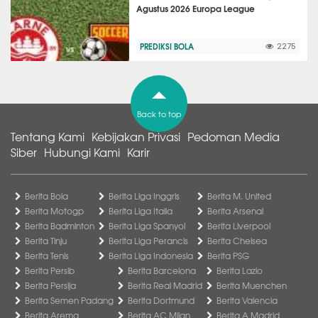
Agustus 2026 Europa League
PREDIKSI BOLA
2275
Back to top
Tentang Kami
Kebijakan Privasi
Pedoman Media
Siber
Hubungi Kami
Karir
Berita Bola
Berita Liga Inggris
Berita M. United
Berita Motogp
Berita Liga Italia
Berita Arsenal
Berita Badminton
Berita Liga Spanyol
Berita Liverpool
Berita Tinju
Berita Liga Perancis
Berita Chelsea
Berita Tenis
Berita Liga Indonesia
Berita PSG
Berita Persib
Berita Barcelona
Berita Lazio
Berita Persija
Berita Real Madrid
Berita Muenchen
Berita Semen Padang
Berita Dortmund
Berita Valencia
Berita Arema
Berita AC Milan
Berita A Madrid