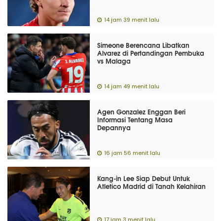
14 jam 39 menit lalu
Simeone Berencana Libatkan
Alvarez di Pertandingan Pembuka
vs Malaga
14 jam 49 menit lalu
Agen Gonzalez Enggan Beri
Informasi Tentang Masa
Depannya
16 jam 56 menit lalu
Kang-in Lee Siap Debut Untuk
Atletico Madrid di Tanah Kelahiran
17 jam 3 menit lalu