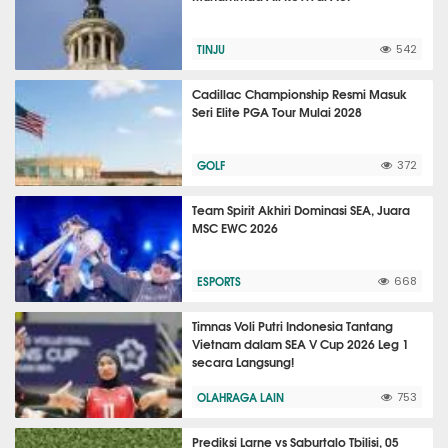
TINJU
542
Cadillac Championship Resmi Masuk
Seri Elite PGA Tour Mulai 2028
GOLF
372
Team Spirit Akhiri Dominasi SEA, Juara
MSC EWC 2026
ESPORTS
668
Timnas Voli Putri Indonesia Tantang
Vietnam dalam SEA V Cup 2026 Leg 1
secara Langsung!
OLAHRAGA LAIN
753
Prediksi Larne vs Saburtalo Tbilisi, 05