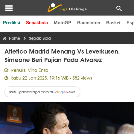
Prediksi
Sepakbola
MotoGP
Badminton
Basket
Esp
Liga Inggris
Liga Italia
Liga Spanyol
Liga Perancis
Li
Home
Sepak Bola
Atletico Madrid Menang Vs Leverkusen,
Simeone Beri Pujian Pada Alvarez
Vina Enza
Penulis:
22 Jan 2025, 19:16 WIB
- 582 views
Rabu
Ikuti Ligaolahraga.com di
News
G
o
o
g
l
e