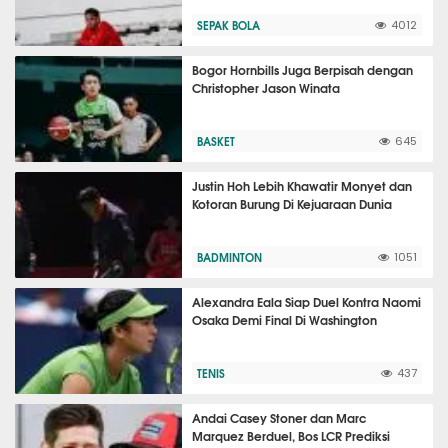
SEPAK BOLA
4012
Bogor Hornbills Juga Berpisah dengan
Christopher Jason Winata
BASKET
645
Justin Hoh Lebih Khawatir Monyet dan
Kotoran Burung Di Kejuaraan Dunia
BADMINTON
1051
Alexandra Eala Siap Duel Kontra Naomi
Osaka Demi Final Di Washington
TENIS
437
Andai Casey Stoner dan Marc
Marquez Berduel, Bos LCR Prediksi