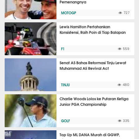
Pemenangnya
MOTOGP
727
Lewis Hamilton Pertahankan
Konsistensi, Raih Poin di Tiap Balapan
F1
559
Senat AS Bahas Reformasi Tinju Lewat
Muhammad Ali Revival Act
TINJU
480
Charlie Woods Lolos ke Putaran Ketiga
Junior PGA Championship
GOLF
335
Top Up ML DANA Murah di GGWP,