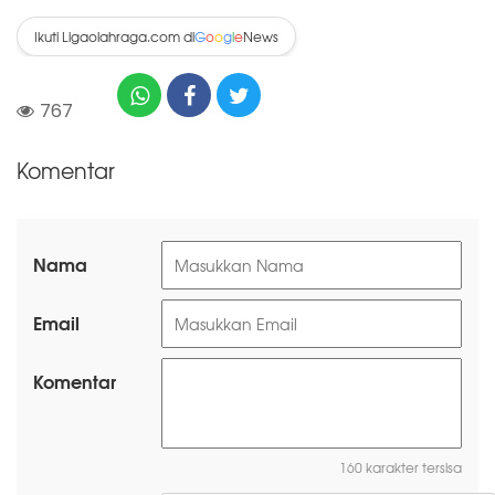
Ikuti Ligaolahraga.com di
News
G
o
o
g
l
e
767
Komentar
Nama
Email
Komentar
160 karakter tersisa