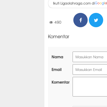
Ikuti Ligaolahraga.com di
G
o
o
g
l
e
490
Komentar
Nama
Email
Komentar