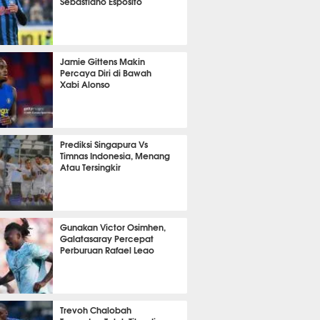
Sebastiano Esposito
it 32 detik lalu
Jamie Gittens Makin
Percaya Diri di Bawah
Xabi Alonso
it 11 detik lalu
Prediksi Singapura Vs
Timnas Indonesia, Menang
Atau Tersingkir
nit 53 detik lalu
Gunakan Victor Osimhen,
Galatasaray Percepat
Perburuan Rafael Leao
it 55 detik lalu
Trevoh Chalobah