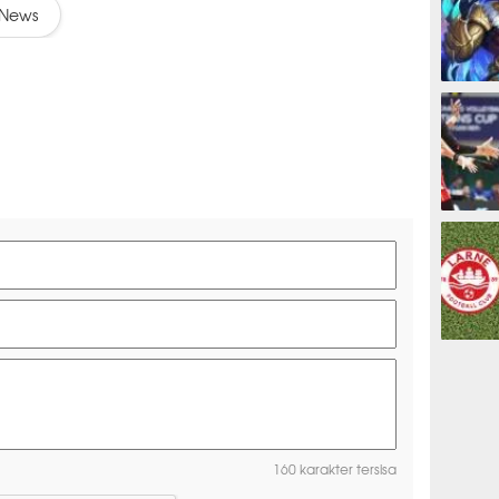
News
ESPORTS
OLAHRAG
PREDIKSI
160 karakter tersisa