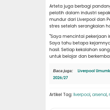
Arteta juga berbagi panda
pelatih dalam industri sepa
mundur dari Liverpool dan
stres setelah serangkaian ha
"Saya mencintai pekerjaan i
Saya tahu betapa kejamnya in
hasil. Setiap kekalahan san
untuk belajar dan berkemban
Liverpool Umum
Baca juga:
2026/27
liverpool
arsenal
Artikel Tag:
,
,