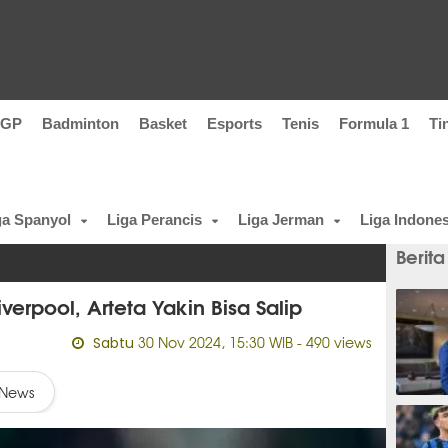
oGP
Badminton
Basket
Esports
Tenis
Formula 1
Ti
ga Spanyol
Liga Perancis
Liga Jerman
Liga Indones
Berita
iverpool, Arteta Yakin Bisa Salip
30 Nov 2024, 15:30 WIB
- 490 views
Sabtu
News
6 men