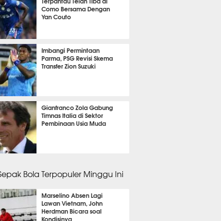
Terpantau Telah Tiba di
Como Bersama Dengan
Yan Couto
it 57 detik lalu
Imbangi Permintaan
Parma, PSG Revisi Skema
Transfer Zion Suzuki
nit 35 detik lalu
Gianfranco Zola Gabung
Timnas Italia di Sektor
Pembinaan Usia Muda
it 37 detik lalu
 Sepak Bola Terpopuler Minggu Ini
Marselino Absen Lagi
Lawan Vietnam, John
Herdman Bicara soal
Kondisinya