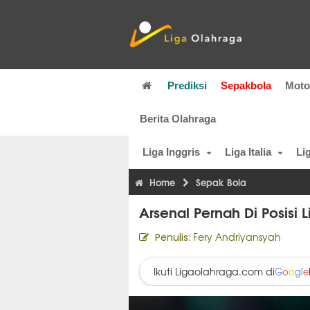
Prediksi
Sepakbola
Mot
Berita Olahraga
Liga Inggris
Liga Italia
Li
Home
Sepak Bola
Arsenal Pernah Di Posisi L
Fery Andriyansyah
Penulis:
Ikuti Ligaolahraga.com di
G
o
o
g
l
e