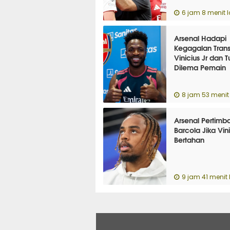
6 jam 8 menit l
Arsenal Hadapi
Kegagalan Trans
Vinicius Jr dan T
Dilema Pemain
8 jam 53 menit 
Arsenal Pertimb
Barcola Jika Vini
Bertahan
9 jam 41 menit 