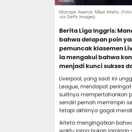
Manajer Arsenal, Mikel Arteta. (Fo
via Getty Images)
Berita Liga Inggris: Man
bahwa delapan poin y
pemuncak klasemen Live
ia mengakui bahwa kon
menjadi kunci sukses d
Liverpool, yang saat ini un
League, mendapat peringata
sulitnya mempertahankan po
sendiri pernah memimpin s
tetapi akhirnya gagal meraih
Arteta mengingatkan bahw
waktu lama bukan jaminan s