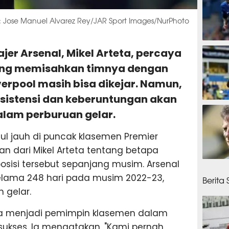
to: Jose Manuel Alvarez Rey/JAR Sport Images/NurPhoto
40 men
ajer Arsenal, Mikel Arteta, percaya
ang memisahkan timnya dengan
rpool masih bisa dikejar. Namun,
sistensi dan keberuntungan akan
46 me
alam perburuan gelar.
ggul jauh di puncak klasemen Premier
n dari Mikel Arteta tentang betapa
sisi tersebut sepanjang musim. Arsenal
51 men
elama 248 hari pada musim 2022-23,
Berita
 gelar.
a menjadi pemimpin klasemen dalam
ukses. Ia mengatakan, "Kami pernah