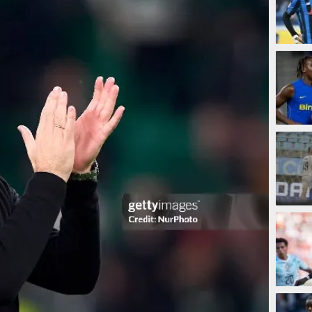
16 men
26 men
30 me
35 men