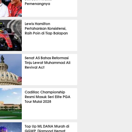
Pemenangnya
P
779
Lewis Hamilton
Pertahankan Konsistensi,
Raih Poin di Tiap Balapan
605
Senat AS Bahas Reformasi
Tinju Lewat Muhammad Ali
Revival Act
512
Cadillac Championship
Resmi Masuk Seri Elite PGA
Tour Mulai 2028
338
Top Up ML DANA Murah di
GGWP, Diamond Hemat