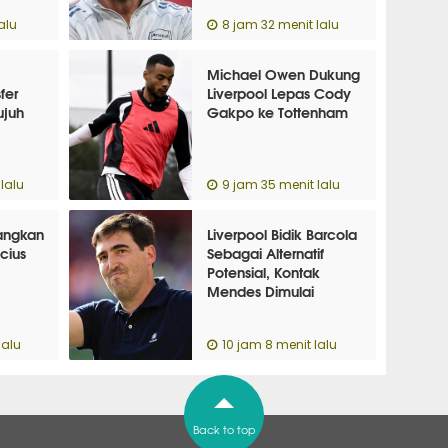
alu
8 jam 32 menit lalu
Michael Owen Dukung
fer
Liverpool Lepas Cody
ujuh
Gakpo ke Tottenham
lalu
9 jam 35 menit lalu
angkan
Liverpool Bidik Barcola
cius
Sebagai Alternatif
Potensial, Kontak
Mendes Dimulai
lalu
10 jam 8 menit lalu
Back to top