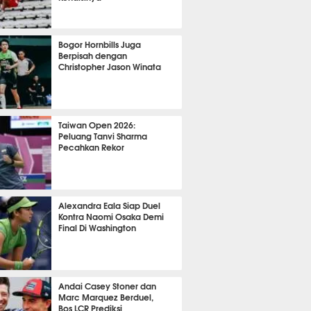
OLA
8170
Bogor Hornbills Juga
Berpisah dengan
Christopher Jason Winata
719
Taiwan Open 2026:
Peluang Tanvi Sharma
Pecahkan Rekor
TON
1859
Alexandra Eala Siap Duel
Kontra Naomi Osaka Demi
Final Di Washington
470
Andai Casey Stoner dan
Marc Marquez Berduel,
Bos LCR Prediksi