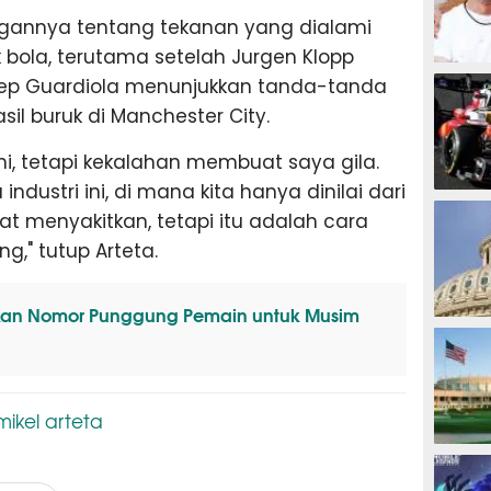
ngannya tentang tekanan yang dialami
k bola, terutama setelah Jurgen Klopp
MOTOG
 Pep Guardiola menunjukkan tanda-tanda
sil buruk di Manchester City.
ni, tetapi kekalahan membuat saya gila.
dustri ini, di mana kita hanya dinilai dari
F1
gat menyakitkan, tetapi itu adalah cara
g," tutup Arteta.
kan Nomor Punggung Pemain untuk Musim
TINJU
mikel arteta
GOLF