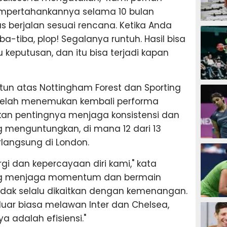
mempertahankannya selama 10 bulan
us berjalan sesuai rencana. Ketika Anda
SEPAK B
ba-tiba, plop! Segalanya runtuh. Hasil bisa
keputusan, dan itu bisa terjadi kapan
BASKET
n atas Nottingham Forest dan Sporting
al telah menemukan kembali performa
kan pentingnya menjaga konsistensi dan
menguntungkan, di mana 12 dari 13
rlangsung di London.
BADMIN
i dan kepercayaan diri kami," kata
ntang menjaga momentum dan bermain
tidak selalu dikaitkan dengan kemenangan.
TENIS
luar biasa melawan Inter dan Chelsea,
a adalah efisiensi."