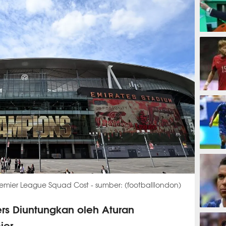
7 meni
10 men
11 men
emier League Squad Cost - sumber: (footballlondon)
rs Diuntungkan oleh Aturan
19 men
ier