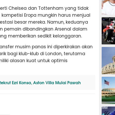
perti Chelsea dan Tottenham yang tidak
kompetisi Eropa mungkin harus menjual
MOTOG
estasi besar mereka. Namun, keduanya
an pemain dibandingkan Arsenal dalam
ang memberikan sedikit kelonggaran.
ansfer musim panas ini diperkirakan akan
F1
 bagi klub-klub di London, terutama
iki alasan kuat untuk optimis
TINJU
krut Ezri Konsa, Aston Villa Mulai Pasrah
GOLF