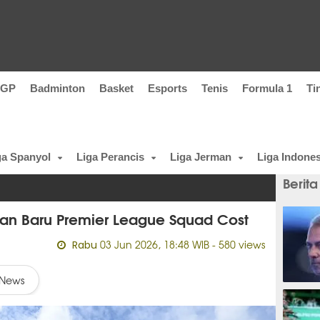
oGP
Badminton
Basket
Esports
Tenis
Formula 1
Ti
ga Spanyol
Liga Perancis
Liga Jerman
Liga Indones
Berita
ran Baru Premier League Squad Cost
03 Jun 2026, 18:48 WIB
- 580 views
Rabu
News
baru 