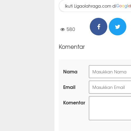
Ikuti Ligaolahraga.com di
G
o
o
g
l
e
580
Komentar
Nama
Email
Komentar