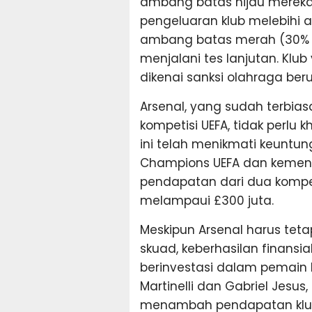
ambang batas hijau mereka,
pengeluaran klub melebihi 
ambang batas merah (30% di
menjalani tes lanjutan. Kl
dikenai sanksi olahraga be
Arsenal, yang sudah terbias
kompetisi UEFA, tidak perlu 
ini telah menikmati keuntung
Champions UEFA dan kemena
pendapatan dari dua kompeti
melampaui £300 juta.
Meskipun Arsenal harus te
skuad, keberhasilan finansi
berinvestasi dalam pemain b
Martinelli dan Gabriel Jesus,
menambah pendapatan klu