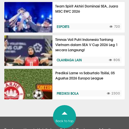
Team Spirit Akhiri Dominasi SEA, Juara
MSC EWC 2026
ESPORTS
720
Timnas Voli Putri Indonesia Tantang
Vietnam dalam SEA V Cup 2026 Leg 1
secara Langsung!
OLAHRAGA LAIN
806
Prediksi Larne vs Saburtalo Tbilisi, 05
Agustus 2026 Europa League
PREDIKSI BOLA
2300
Back to top