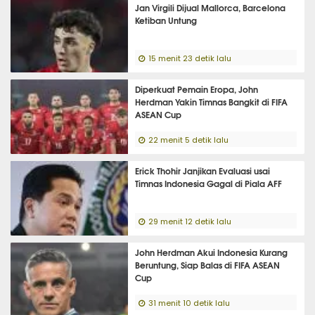
Jan Virgili Dijual Mallorca, Barcelona
Ketiban Untung
15 menit 23 detik lalu
Diperkuat Pemain Eropa, John
Herdman Yakin Timnas Bangkit di FIFA
ASEAN Cup
22 menit 5 detik lalu
Erick Thohir Janjikan Evaluasi usai
Timnas Indonesia Gagal di Piala AFF
29 menit 12 detik lalu
John Herdman Akui Indonesia Kurang
Beruntung, Siap Balas di FIFA ASEAN
Cup
31 menit 10 detik lalu