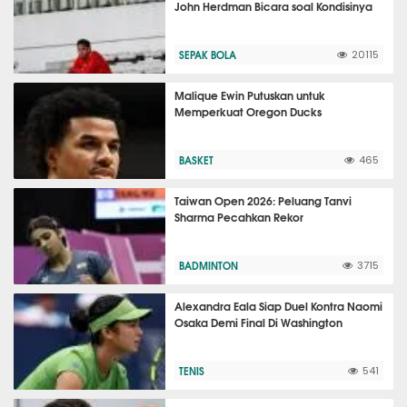
John Herdman Bicara soal Kondisinya
SEPAK BOLA
20115
Malique Ewin Putuskan untuk
Memperkuat Oregon Ducks
BASKET
465
Taiwan Open 2026: Peluang Tanvi
Sharma Pecahkan Rekor
BADMINTON
3715
Alexandra Eala Siap Duel Kontra Naomi
Osaka Demi Final Di Washington
TENIS
541