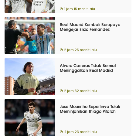
1 jam 15 menit lalu
Real Madrid Kembali Berupaya
Mengejar Enzo Fernandez
2 jam 25 menit lalu
Alvaro Carreras Tidak Berniat
Meninggalkan Real Madrid
2 jam 32 menit lalu
Jose Mourinho Sepertinya Tolak
Meminjamkan Thiago Pitarch
4 jam 23 menit lalu