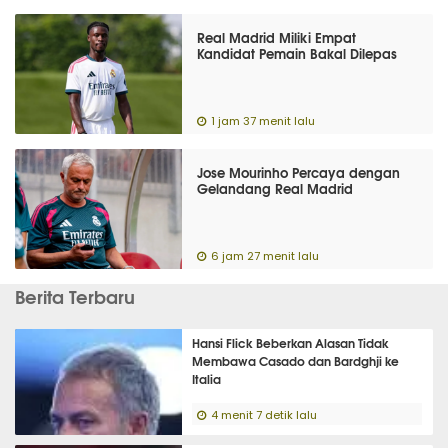
Real Madrid Miliki Empat
Kandidat Pemain Bakal Dilepas
1 jam 37 menit lalu
Jose Mourinho Percaya dengan
Gelandang Real Madrid
6 jam 27 menit lalu
Berita Terbaru
Hansi Flick Beberkan Alasan Tidak
Membawa Casado dan Bardghji ke
Italia
4 menit 7 detik lalu