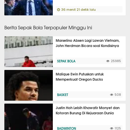
36 menit 21 detik lalu
Berita Sepak Bola Terpopuler Minggu Ini
Marselino Absen Lagi Lawan Vietnam,
John Herdman Bicara soal Kondisinya
SEPAK BOLA
25985
Malique Ewin Putuskan untuk
Memperkuat Oregon Ducks
BASKET
508
Justin Hoh Lebih Khawatir Monyet dan
Kotoran Burung Di Kejuaraan Dunia
BADMINTON
1125