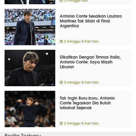
2 minggu lalu
Antonio Conte Sesalkan Lautaro
Martinez Tak Main di Final
Argentina
2 minggu 6 hari lalu
Dikaitkan Dengan Timnas Italia,
Antonio Conte: Saya Masih
Liburan
2 minggu 6 hari lalu
Tak Ingin Buru-buru, Antonio
Conte Tegaskan Dia Butuh
Istirahat Sejenak
2 minggu 6 hari lalu
Berita Terbaru