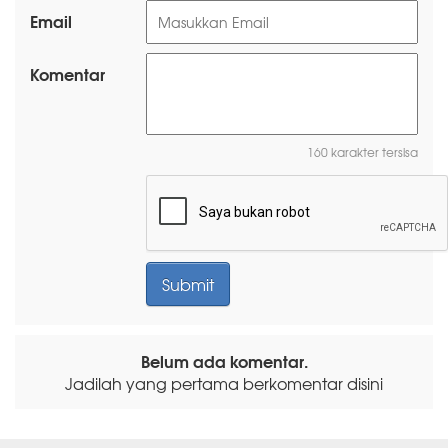
Email
Komentar
160 karakter tersisa
Belum ada komentar.
Jadilah yang pertama berkomentar disini