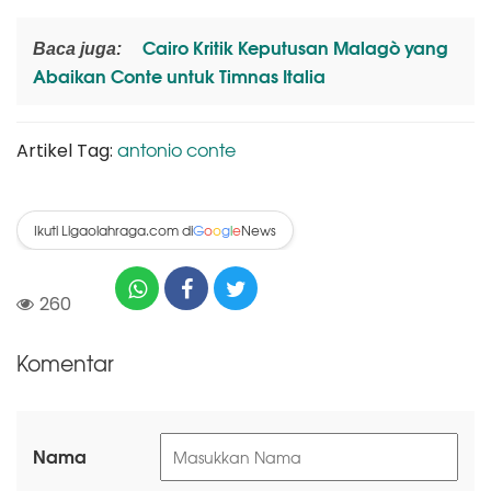
Cairo Kritik Keputusan Malagò yang
Baca juga:
Abaikan Conte untuk Timnas Italia
antonio conte
Artikel Tag:
Ikuti Ligaolahraga.com di
News
G
o
o
g
l
e
260
Komentar
Nama