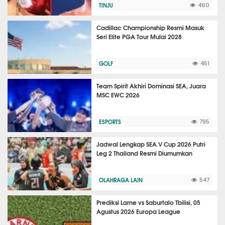
TINJU
460
Cadillac Championship Resmi Masuk
Seri Elite PGA Tour Mulai 2028
GOLF
451
Team Spirit Akhiri Dominasi SEA, Juara
MSC EWC 2026
ESPORTS
795
Jadwal Lengkap SEA V Cup 2026 Putri
Leg 2 Thailand Resmi Diumumkan
OLAHRAGA LAIN
547
Prediksi Larne vs Saburtalo Tbilisi, 05
Agustus 2026 Europa League