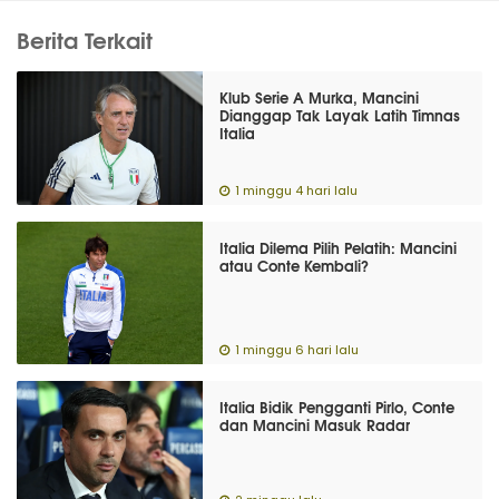
Berita Terkait
Klub Serie A Murka, Mancini
Dianggap Tak Layak Latih Timnas
Italia
1 minggu 4 hari lalu
Italia Dilema Pilih Pelatih: Mancini
atau Conte Kembali?
1 minggu 6 hari lalu
Italia Bidik Pengganti Pirlo, Conte
dan Mancini Masuk Radar