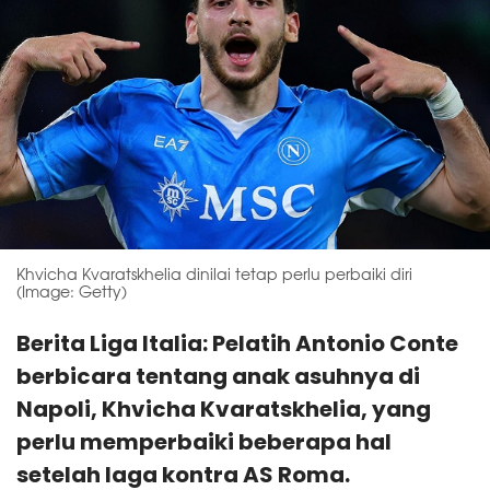
Khvicha Kvaratskhelia dinilai tetap perlu perbaiki diri
(Image: Getty)
Berita Liga Italia: Pelatih Antonio Conte
berbicara tentang anak asuhnya di
Napoli, Khvicha Kvaratskhelia, yang
perlu memperbaiki beberapa hal
setelah laga kontra AS Roma.