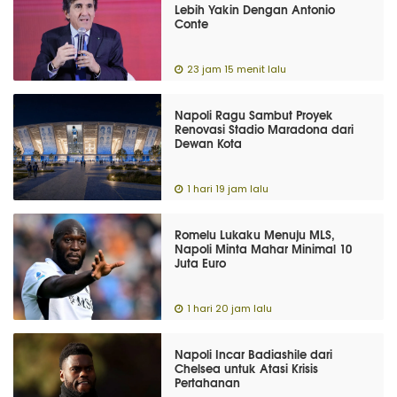
Lebih Yakin Dengan Antonio
Conte
23 jam 15 menit lalu
Napoli Ragu Sambut Proyek
Renovasi Stadio Maradona dari
Dewan Kota
1 hari 19 jam lalu
Romelu Lukaku Menuju MLS,
Napoli Minta Mahar Minimal 10
Juta Euro
1 hari 20 jam lalu
Napoli Incar Badiashile dari
Chelsea untuk Atasi Krisis
Pertahanan