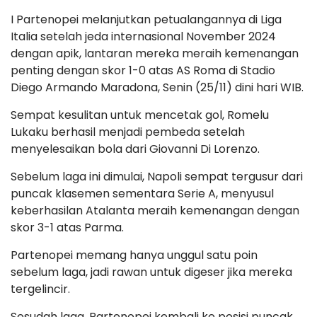
I Partenopei melanjutkan petualangannya di Liga
Italia setelah jeda internasional November 2024
dengan apik, lantaran mereka meraih kemenangan
penting dengan skor 1-0 atas AS Roma di Stadio
Diego Armando Maradona, Senin (25/11) dini hari WIB.
Sempat kesulitan untuk mencetak gol, Romelu
Lukaku berhasil menjadi pembeda setelah
menyelesaikan bola dari Giovanni Di Lorenzo.
Sebelum laga ini dimulai, Napoli sempat tergusur dari
puncak klasemen sementara Serie A, menyusul
keberhasilan Atalanta meraih kemenangan dengan
skor 3-1 atas Parma.
Partenopei memang hanya unggul satu poin
sebelum laga, jadi rawan untuk digeser jika mereka
tergelincir.
Sesudah laga, Partenopei kembali ke posisi puncak