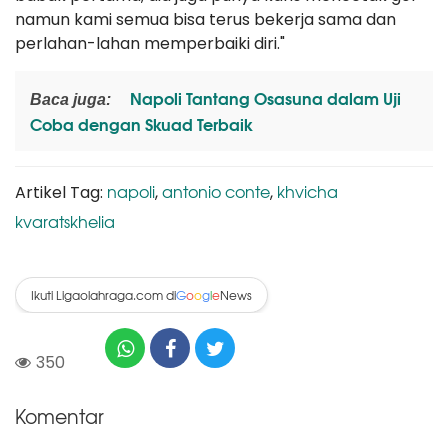
namun kami semua bisa terus bekerja sama dan
perlahan-lahan memperbaiki diri."
Napoli Tantang Osasuna dalam Uji
Baca juga:
Coba dengan Skuad Terbaik
napoli
antonio conte
khvicha
Artikel Tag:
,
,
kvaratskhelia
Ikuti Ligaolahraga.com di
News
G
o
o
g
l
e
350
Komentar