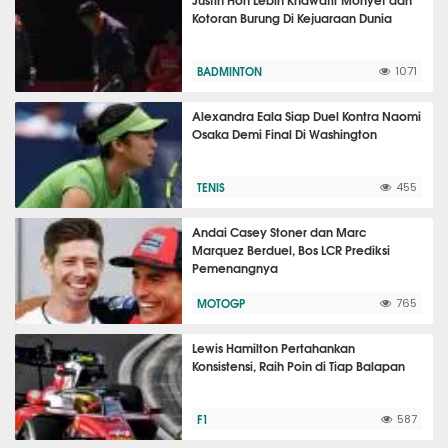
Kotoran Burung Di Kejuaraan Dunia
BADMINTON
1071
Alexandra Eala Siap Duel Kontra Naomi
Osaka Demi Final Di Washington
TENIS
455
Andai Casey Stoner dan Marc
Marquez Berduel, Bos LCR Prediksi
Pemenangnya
MOTOGP
765
Lewis Hamilton Pertahankan
Konsistensi, Raih Poin di Tiap Balapan
F1
587