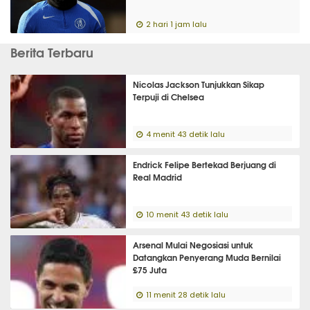
2 hari 1 jam lalu
Berita Terbaru
Nicolas Jackson Tunjukkan Sikap
Terpuji di Chelsea
4 menit 43 detik lalu
Endrick Felipe Bertekad Berjuang di
Real Madrid
10 menit 43 detik lalu
Arsenal Mulai Negosiasi untuk
Datangkan Penyerang Muda Bernilai
£75 Juta
11 menit 28 detik lalu