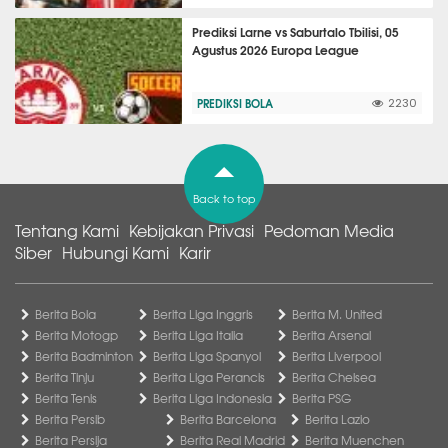
Prediksi Larne vs Saburtalo Tbilisi, 05
Agustus 2026 Europa League
PREDIKSI BOLA
2230
Back to top
Tentang Kami
Kebijakan Privasi
Pedoman Media
Siber
Hubungi Kami
Karir
Berita Bola
Berita Liga Inggris
Berita M. United
Berita Motogp
Berita Liga Italia
Berita Arsenal
Berita Badminton
Berita Liga Spanyol
Berita Liverpool
Berita Tinju
Berita Liga Perancis
Berita Chelsea
Berita Tenis
Berita Liga Indonesia
Berita PSG
Berita Persib
Berita Barcelona
Berita Lazio
Berita Persija
Berita Real Madrid
Berita Muenchen