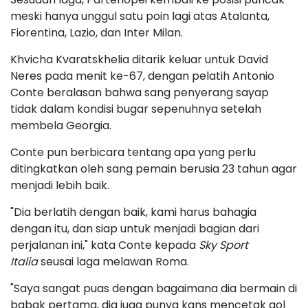
meski hanya unggul satu poin lagi atas Atalanta,
Fiorentina, Lazio, dan Inter Milan.
Khvicha Kvaratskhelia ditarik keluar untuk David
Neres pada menit ke-67, dengan pelatih Antonio
Conte beralasan bahwa sang penyerang sayap
tidak dalam kondisi bugar sepenuhnya setelah
membela Georgia.
Conte pun berbicara tentang apa yang perlu
ditingkatkan oleh sang pemain berusia 23 tahun agar
menjadi lebih baik.
"Dia berlatih dengan baik, kami harus bahagia
dengan itu, dan siap untuk menjadi bagian dari
perjalanan ini," kata Conte kepada
Sky Sport
Italia
seusai laga melawan Roma.
"Saya sangat puas dengan bagaimana dia bermain di
babak pertama, dia juga punya kans mencetak gol