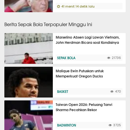
41 menit 14 detik lalu
Berita Sepak Bola Terpopuler Minggu Ini
Marselino Absen Lagi Lawan Vietnam,
John Herdman Bicara soal Kondisinya
SEPAK BOLA
21736
Malique Ewin Putuskan untuk
Memperkuat Oregon Ducks
BASKET
470
Taiwan Open 2026: Peluang Tanvi
Sharma Pecahkan Rekor
BADMINTON
3725