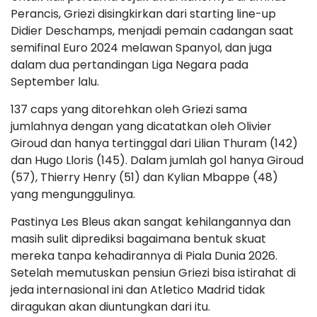
Perancis, Griezi disingkirkan dari starting line-up
Didier Deschamps, menjadi pemain cadangan saat
semifinal Euro 2024 melawan Spanyol, dan juga
dalam dua pertandingan Liga Negara pada
September lalu.
137 caps yang ditorehkan oleh Griezi sama
jumlahnya dengan yang dicatatkan oleh Olivier
Giroud dan hanya tertinggal dari Lilian Thuram (142)
dan Hugo Lloris (145). Dalam jumlah gol hanya Giroud
(57), Thierry Henry (51) dan Kylian Mbappe (48)
yang mengunggulinya.
Pastinya Les Bleus akan sangat kehilangannya dan
masih sulit diprediksi bagaimana bentuk skuat
mereka tanpa kehadirannya di Piala Dunia 2026.
Setelah memutuskan pensiun Griezi bisa istirahat di
jeda internasional ini dan Atletico Madrid tidak
diragukan akan diuntungkan dari itu.