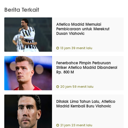
Berita Terkait
Atletico Madrid Memulai
Pembicaraan untuk Merekrut
Dusan Vlahovic
13 jam 39 menit lalu
Fenerbahce Pimpin Perburuan
Striker Atletico Madrid Dibanderol
Rp. 800 M
20 jam 59 menit lalu
Ditolak Lima Tahun Lalu, Atletico
Madrid Kembali Buru Vlahovic
21 jam 23 menit lalu