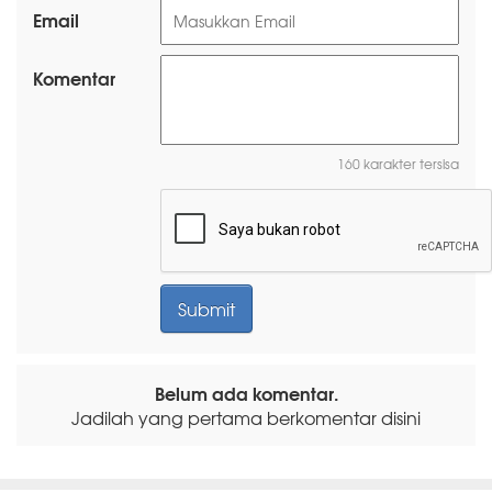
Email
Komentar
160 karakter tersisa
Belum ada komentar.
Jadilah yang pertama berkomentar disini