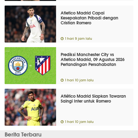
Atletico Madrid Capai
Kesepakatan Pribadi dengan
Cristian Romero
1 hari 9 jam lalu
Prediksi Manchester City vs
Atletico Madrid, 09 Agustus 2026
Pertandingan Persahabatan
1 hari 10 jam lalu
Atlético Madrid Siapkan Tawaran
Saingi Inter untuk Romero
1 hari 10 jam lalu
Berita Terbaru