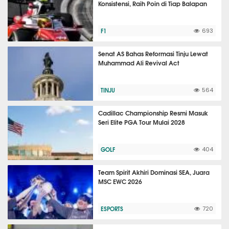
Konsistensi, Raih Poin di Tiap Balapan
F1
693
Senat AS Bahas Reformasi Tinju Lewat
Muhammad Ali Revival Act
TINJU
564
Cadillac Championship Resmi Masuk
Seri Elite PGA Tour Mulai 2028
GOLF
404
Team Spirit Akhiri Dominasi SEA, Juara
MSC EWC 2026
ESPORTS
720