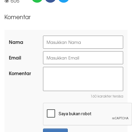
606
Komentar
Nama
Email
Komentar
160 karakter tersisa