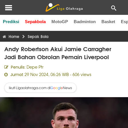
Prediksi
Sepakbola
MotoGP
Badminton
Basket
Esp
Liga Inggris
Liga Italia
Liga Spanyol
Liga Perancis
Li
Home
Sepak Bola
Andy Robertson Akui Jamie Carragher
Jadi Bahan Obrolan Pemain Liverpool
Depe Ptr
Penulis:
29 Nov 2024, 06:26 WIB
- 606 views
Jumat
Ikuti Ligaolahraga.com di
News
G
o
o
g
l
e