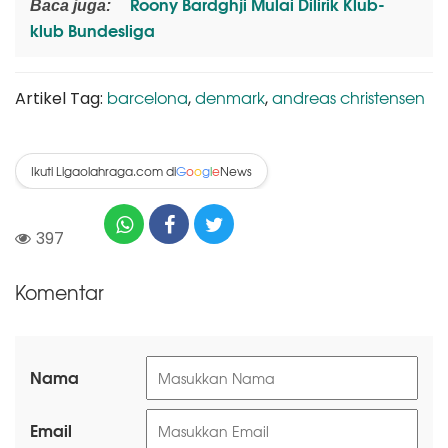
Roony Bardghji Mulai Dilirik Klub-
Baca juga:
klub Bundesliga
barcelona
denmark
andreas christensen
Artikel Tag:
,
,
Ikuti Ligaolahraga.com di
News
G
o
o
g
l
e
397
Komentar
Nama
Email