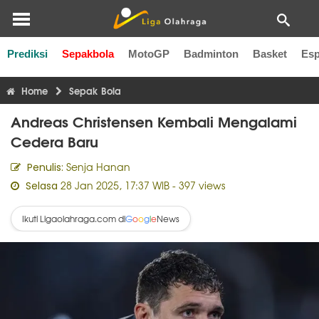
Prediksi
Sepakbola
MotoGP
Badminton
Basket
Esp
Liga Inggris
Liga Italia
Liga Spanyol
Liga Perancis
Li
Home
Sepak Bola
Andreas Christensen Kembali Mengalami
Cedera Baru
Senja Hanan
Penulis:
28 Jan 2025, 17:37 WIB
- 397 views
Selasa
Ikuti Ligaolahraga.com di
News
G
o
o
g
l
e