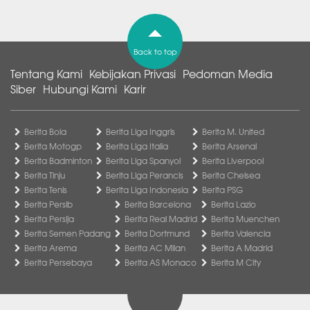
Back to top
Tentang Kami
Kebijakan Privasi
Pedoman Media
Siber
Hubungi Kami
Karir
Berita Bola
Berita Liga Inggris
Berita M. United
Berita Motogp
Berita Liga Italia
Berita Arsenal
Berita Badminton
Berita Liga Spanyol
Berita Liverpool
Berita Tinju
Berita Liga Perancis
Berita Chelsea
Berita Tenis
Berita Liga Indonesia
Berita PSG
Berita Persib
Berita Barcelona
Berita Lazio
Berita Persija
Berita Real Madrid
Berita Muenchen
Berita Semen Padang
Berita Dortmund
Berita Valencia
Berita Arema
Berita AC Milan
Berita A Madrid
Berita Persebaya
Berita AS Monaco
Berita M City