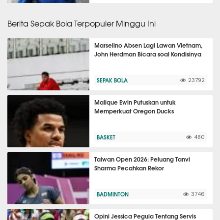
Berita Sepak Bola Terpopuler Minggu Ini
Marselino Absen Lagi Lawan Vietnam,
John Herdman Bicara soal Kondisinya
SEPAK BOLA
23792
Malique Ewin Putuskan untuk
Memperkuat Oregon Ducks
BASKET
480
Taiwan Open 2026: Peluang Tanvi
Sharma Pecahkan Rekor
BADMINTON
3746
Opini Jessica Pegula Tentang Servis