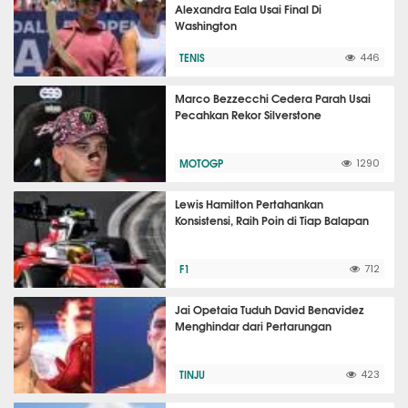
Alexandra Eala Usai Final Di
Washington
TENIS
446
Marco Bezzecchi Cedera Parah Usai
Pecahkan Rekor Silverstone
MOTOGP
1290
Lewis Hamilton Pertahankan
Konsistensi, Raih Poin di Tiap Balapan
F1
712
Jai Opetaia Tuduh David Benavidez
Menghindar dari Pertarungan
TINJU
423