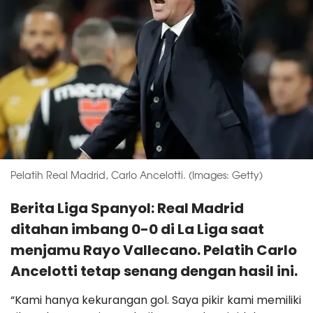
Pelatih Real Madrid, Carlo Ancelotti. (Images: Getty)
Berita Liga Spanyol: Real Madrid
ditahan imbang 0-0 di La Liga saat
menjamu Rayo Vallecano. Pelatih Carlo
Ancelotti tetap senang dengan hasil ini.
“Kami hanya kekurangan gol. Saya pikir kami memiliki