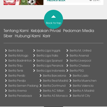
PREDIKSI BOLA
2247
Back to top
Tentang Kami
Kebijakan Privasi
Pedoman Media
Siber
Hubungi Kami
Karir
Berita Bola
Berita Liga Inggris
Berita M. United
Berita Motogp
Berita Liga Italia
Berita Arsenal
Berita Badminton
Berita Liga Spanyol
Berita Liverpool
Berita Tinju
Berita Liga Perancis
Berita Chelsea
Berita Tenis
Berita Liga Indonesia
Berita PSG
Berita Persib
Berita Barcelona
Berita Lazio
Berita Persija
Berita Real Madrid
Berita Muenchen
Berita Semen Padang
Berita Dortmund
Berita Valencia
Berita Arema
Berita AC Milan
Berita A Madrid
Berita Persebaya
Berita AS Monaco
Berita M City