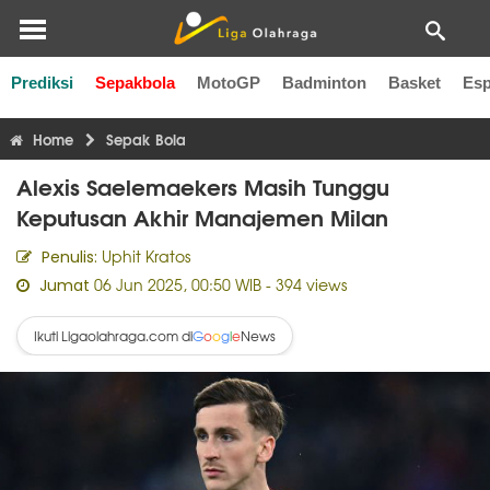
Prediksi
Sepakbola
MotoGP
Badminton
Basket
Esp
Liga Inggris
Liga Italia
Liga Spanyol
Liga Perancis
Li
Home
Sepak Bola
Alexis Saelemaekers Masih Tunggu
Keputusan Akhir Manajemen Milan
Uphit Kratos
Penulis:
06 Jun 2025, 00:50 WIB
- 394 views
Jumat
Ikuti Ligaolahraga.com di
News
G
o
o
g
l
e