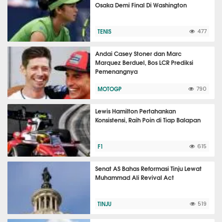
Osaka Demi Final Di Washington
TENIS
477
Andai Casey Stoner dan Marc
Marquez Berduel, Bos LCR Prediksi
Pemenangnya
MOTOGP
790
Lewis Hamilton Pertahankan
Konsistensi, Raih Poin di Tiap Balapan
F1
615
Senat AS Bahas Reformasi Tinju Lewat
Muhammad Ali Revival Act
TINJU
519