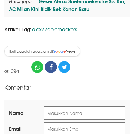
Geser Alexis Saelemaekers ke Sisi Kiri,
Baca juga:
AC Milan Kini Bidik Bek Kanan Baru
alexis saelemaekers
Artikel Tag:
Ikuti Ligaolahraga.com di
News
G
o
o
g
l
e
394
Komentar
Nama
Email