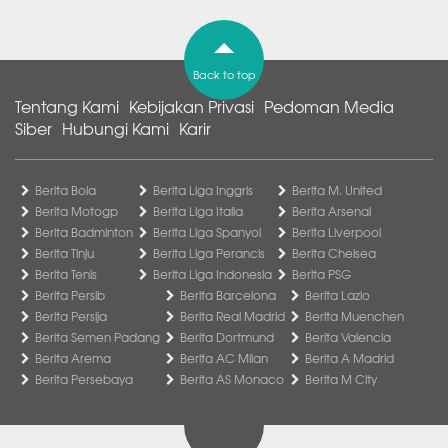
Back to top
Tentang Kami
Kebijakan Privasi
Pedoman Media
Siber
Hubungi Kami
Karir
Berita Bola
Berita Liga Inggris
Berita M. United
Berita Motogp
Berita Liga Italia
Berita Arsenal
Berita Badminton
Berita Liga Spanyol
Berita Liverpool
Berita Tinju
Berita Liga Perancis
Berita Chelsea
Berita Tenis
Berita Liga Indonesia
Berita PSG
Berita Persib
Berita Barcelona
Berita Lazio
Berita Persija
Berita Real Madrid
Berita Muenchen
Berita Semen Padang
Berita Dortmund
Berita Valencia
Berita Arema
Berita AC Milan
Berita A Madrid
Berita Persebaya
Berita AS Monaco
Berita M City