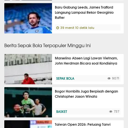
Baru Gabung Leeds, James Trafford
Langsung Lampaui Rekor Georginio
Rutter
39 menit 10 detik lalu
Berita Sepak Bola Terpopuler Minggu Ini
Marselino Absen Lagi Lawan Vietnam,
John Herdman Bicara soal Kondisinya
SEPAK BOLA
9071
Bogor Hornbills Juga Berpisah dengan
Christopher Jason Winata
BASKET
737
Taiwan Open 2026: Peluang Tanvi