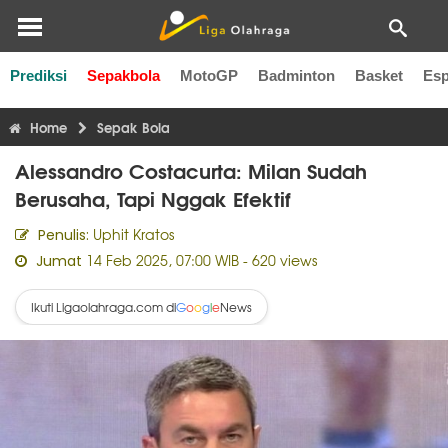
Prediksi
Sepakbola
MotoGP
Badminton
Basket
Esp
Liga Inggris
Liga Italia
Liga Spanyol
Liga Perancis
Li
Home
Sepak Bola
Alessandro Costacurta: Milan Sudah
Berusaha, Tapi Nggak Efektif
Uphit Kratos
Penulis:
14 Feb 2025, 07:00 WIB
- 620 views
Jumat
Ikuti Ligaolahraga.com di
News
G
o
o
g
l
e