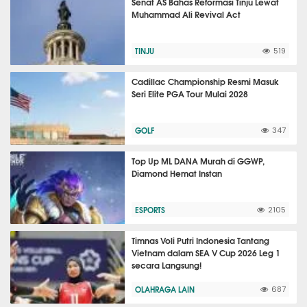
Senat AS Bahas Reformasi Tinju Lewat
Muhammad Ali Revival Act
TINJU
519
Cadillac Championship Resmi Masuk
Seri Elite PGA Tour Mulai 2028
GOLF
347
Top Up ML DANA Murah di GGWP,
Diamond Hemat Instan
ESPORTS
2105
Timnas Voli Putri Indonesia Tantang
Vietnam dalam SEA V Cup 2026 Leg 1
secara Langsung!
OLAHRAGA LAIN
687