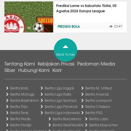
Prediksi Larne vs Saburtalo Tbilisi, 05
Agustus 2026 Europa League
PREDIKSI BOLA
2247
Back to top
Tentang Kami
Kebijakan Privasi
Pedoman Media
Siber
Hubungi Kami
Karir
Berita Bola
Berita Liga Inggris
Berita M. United
Berita Motogp
Berita Liga Italia
Berita Arsenal
Berita Badminton
Berita Liga Spanyol
Berita Liverpool
Berita Tinju
Berita Liga Perancis
Berita Chelsea
Berita Tenis
Berita Liga Indonesia
Berita PSG
Berita Persib
Berita Barcelona
Berita Lazio
Berita Persija
Berita Real Madrid
Berita Muenchen