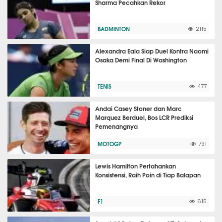
Sharma Pecahkan Rekor
BADMINTON
2115
Alexandra Eala Siap Duel Kontra Naomi
Osaka Demi Final Di Washington
TENIS
477
Andai Casey Stoner dan Marc
Marquez Berduel, Bos LCR Prediksi
Pemenangnya
MOTOGP
791
Lewis Hamilton Pertahankan
Konsistensi, Raih Poin di Tiap Balapan
F1
615