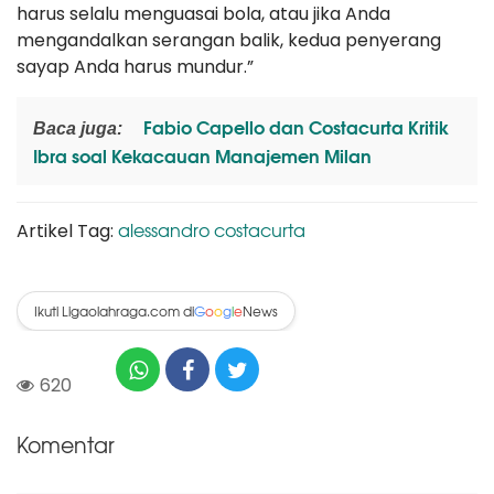
harus selalu menguasai bola, atau jika Anda
mengandalkan serangan balik, kedua penyerang
sayap Anda harus mundur.”
Fabio Capello dan Costacurta Kritik
Baca juga:
Ibra soal Kekacauan Manajemen Milan
alessandro costacurta
Artikel Tag:
Ikuti Ligaolahraga.com di
News
G
o
o
g
l
e
620
Komentar