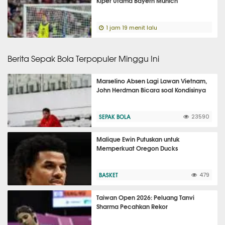
Kiper Utama Bayern Munich
1 jam 19 menit lalu
Berita Sepak Bola Terpopuler Minggu Ini
Marselino Absen Lagi Lawan Vietnam,
John Herdman Bicara soal Kondisinya
SEPAK BOLA
23590
Malique Ewin Putuskan untuk
Memperkuat Oregon Ducks
BASKET
479
Taiwan Open 2026: Peluang Tanvi
Sharma Pecahkan Rekor