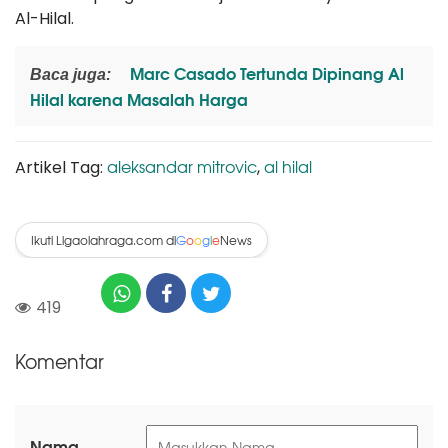
Al-Hilal.
Marc Casado Tertunda Dipinang Al
Baca juga:
Hilal karena Masalah Harga
aleksandar mitrovic
al hilal
Artikel Tag:
,
Ikuti Ligaolahraga.com di
News
G
o
o
g
l
e
419
Komentar
Nama