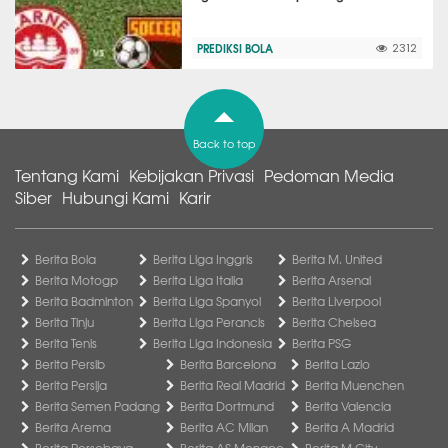
PREDIKSI BOLA
2312
Back to top
Tentang Kami
Kebijakan Privasi
Pedoman Media
Siber
Hubungi Kami
Karir
Berita Bola
Berita Liga Inggris
Berita M. United
Berita Motogp
Berita Liga Italia
Berita Arsenal
Berita Badminton
Berita Liga Spanyol
Berita Liverpool
Berita Tinju
Berita Liga Perancis
Berita Chelsea
Berita Tenis
Berita Liga Indonesia
Berita PSG
Berita Persib
Berita Barcelona
Berita Lazio
Berita Persija
Berita Real Madrid
Berita Muenchen
Berita Semen Padang
Berita Dortmund
Berita Valencia
Berita Arema
Berita AC Milan
Berita A Madrid