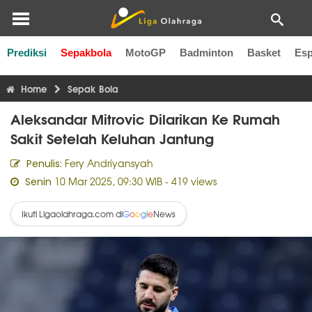
Prediksi
Sepakbola
MotoGP
Badminton
Basket
Esp
Liga Inggris
Liga Italia
Liga Spanyol
Liga Perancis
Li
Home
Sepak Bola
Aleksandar Mitrovic Dilarikan Ke Rumah
Sakit Setelah Keluhan Jantung
Fery Andriyansyah
Penulis:
10 Mar 2025, 09:30 WIB
- 419 views
Senin
Ikuti Ligaolahraga.com di
News
G
o
o
g
l
e