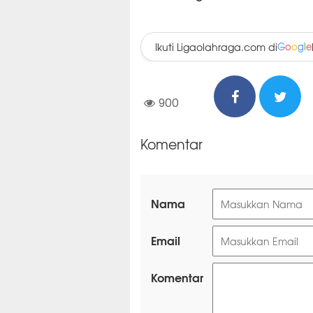
Ikuti Ligaolahraga.com di
G
o
o
g
l
e
900
Komentar
Nama
Email
Komentar