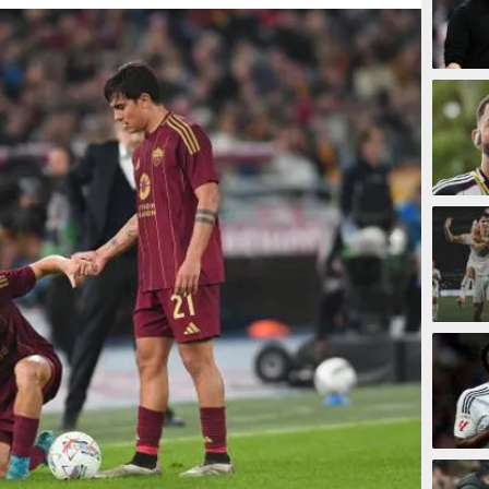
18 men
24 men
29 me
38 men