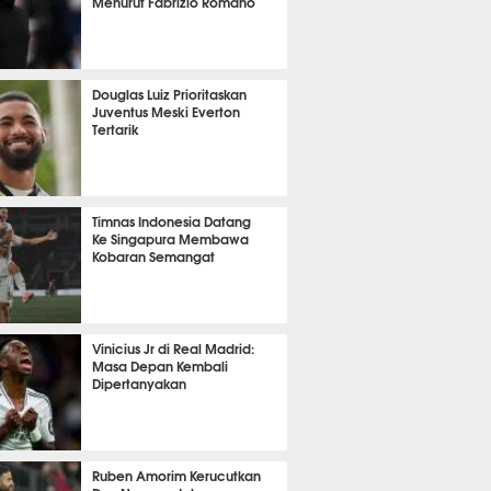
Menurut Fabrizio Romano
it 1 detik lalu
Douglas Luiz Prioritaskan
Juventus Meski Everton
Tertarik
it 1 detik lalu
Timnas Indonesia Datang
Ke Singapura Membawa
Kobaran Semangat
nit 46 detik lalu
Vinicius Jr di Real Madrid:
Masa Depan Kembali
Dipertanyakan
it 57 detik lalu
Ruben Amorim Kerucutkan