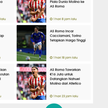
ma
Piala Dunia Molina ke
AS Roma
lalu
1 hari 8 jam lalu
AS Roma Incar
yap
Cacciamani, Torino
Tetapkan Harga Tinggi
u
1 hari 18 jam lalu
kkan
AS Roma Tawarkan
krutan
€16 Juta untuk
l
Datangkan Nahuel
Molina dari Atletico
u
1 hari 23 jam lalu