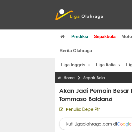
Prediksi
Sepakbola
Mot
Berita Olahraga
Liga Inggris
Liga Italia
Li
Home
Sepak Bola
Akan Jadi Pemain Besar 
Tommaso Baldanzi
Depe Ptr
Penulis:
Ikuti Ligaolahraga.com di
G
o
o
g
l
e