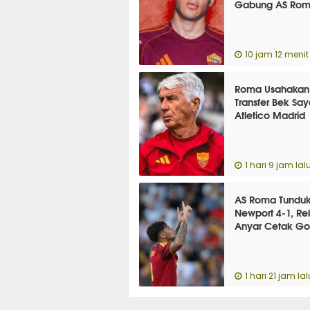
Gabung AS Ro
10 jam 12 menit 
Roma Usahakan
Transfer Bek Sa
Atletico Madrid
1 hari 9 jam lal
AS Roma Tundu
Newport 4-1, Re
Anyar Cetak Go
1 hari 21 jam lal