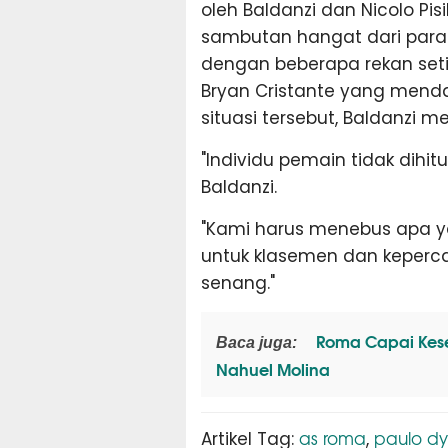
oleh Baldanzi dan Nicolo Pis
sambutan hangat dari para 
dengan beberapa rekan setim
Bryan Cristante yang menda
situasi tersebut, Baldanzi 
"Individu pemain tidak dihi
Baldanzi.
"Kami harus menebus apa yan
untuk klasemen dan keperca
senang."
Roma Capai Kese
Baca juga:
Nahuel Molina
as roma
paulo d
Artikel Tag:
,