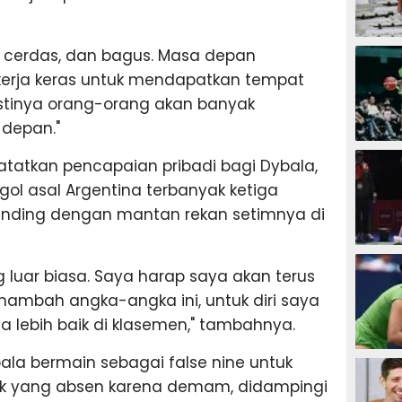
SEPAK B
s, cerdas, dan bagus. Masa depan
kerja keras untuk mendapatkan tempat
stinya orang-orang akan banyak
depan."
BASKET
tatkan pencapaian pribadi bagi Dybala,
gol asal Argentina terbanyak ketiga
sanding dengan mantan rekan setimnya di
BADMIN
 luar biasa. Saya harap saya akan terus
ambah angka-angka ini, untuk diri saya
sa lebih baik di klasemen," tambahnya.
TENIS
ala bermain sebagai false nine untuk
k yang absen karena demam, didampingi