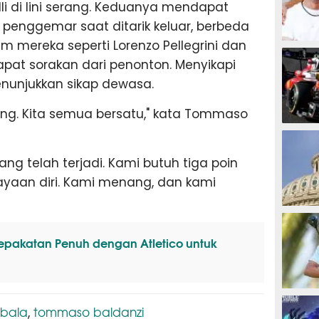
illi di lini serang. Keduanya mendapat
penggemar saat ditarik keluar, berbeda
 mereka seperti Lorenzo Pellegrini dan
MOTOG
pat sorakan dari penonton. Menyikapi
menunjukkan sikap dewasa.
tung. Kita semua bersatu," kata Tommaso
F1
g telah terjadi. Kami butuh tiga poin
yaan diri. Kami menang, dan kami
TINJU
pakatan Penuh dengan Atletico untuk
GOLF
ybala
tommaso baldanzi
,