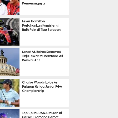
Pemenangnya
P
773
Lewis Hamilton
Pertahankan Konsistensi,
Raih Poin di Tiap Balapan
597
Senat AS Bahas Reformasi
Tinju Lewat Muhammad Ali
Revival Act
508
Charlie Woods Lolos ke
Putaran Ketiga Junior PGA
Championship
359
Top Up ML DANA Murah di
GGWP, Diamond Hemat