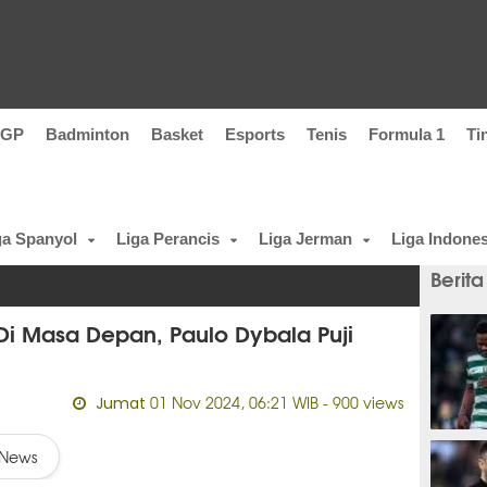
oGP
Badminton
Basket
Esports
Tenis
Formula 1
Ti
ga Spanyol
Liga Perancis
Liga Jerman
Liga Indones
Berita
Di Masa Depan, Paulo Dybala Puji
01 Nov 2024, 06:21 WIB
- 900 views
Jumat
baru 
News