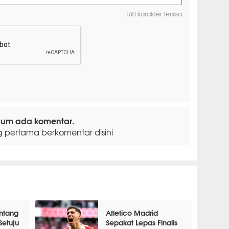
160 karakter tersisa
lum ada komentar.
g pertama berkomentar disini
intang
Atletico Madrid
Setuju
Sepakat Lepas Finalis