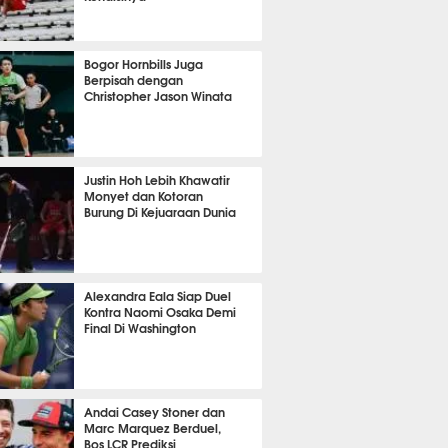
OLA
7482
Bogor Hornbills Juga
Berpisah dengan
Christopher Jason Winata
708
Justin Hoh Lebih Khawatir
Monyet dan Kotoran
Burung Di Kejuaraan Dunia
TON
1079
Alexandra Eala Siap Duel
Kontra Naomi Osaka Demi
Final Di Washington
464
Andai Casey Stoner dan
Marc Marquez Berduel,
Bos LCR Prediksi