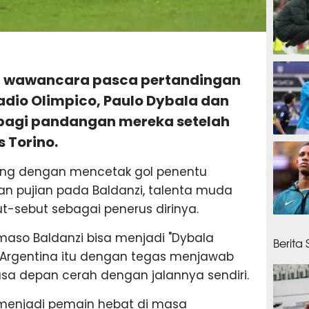
45 men
lam wawancara pasca pertandingan
adio Olimpico, Paulo Dybala dan
bagi pandangan mereka setelah
 Torino.
48 men
lang dengan mencetak gol penentu
n pujian pada Baldanzi, talenta muda
ut-sebut sebagai penerus dirinya.
59 men
aso Baldanzi bisa menjadi "Dybala
Berita
l Argentina itu dengan tegas menjawab
sa depan cerah dengan jalannya sendiri.
n menjadi pemain hebat di masa