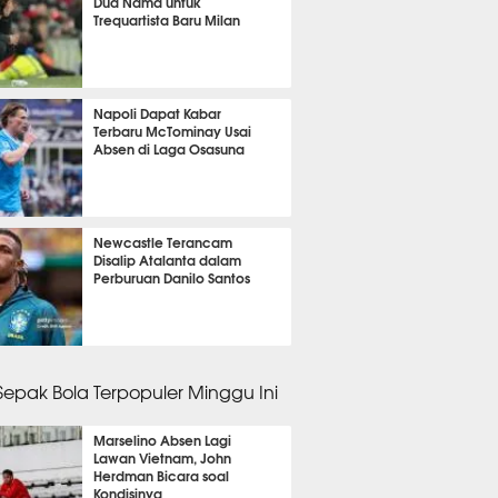
Dua Nama untuk
Trequartista Baru Milan
it 1 detik lalu
Napoli Dapat Kabar
Terbaru McTominay Usai
Absen di Laga Osasuna
it 5 detik lalu
Newcastle Terancam
Disalip Atalanta dalam
Perburuan Danilo Santos
it 19 detik lalu
 Sepak Bola Terpopuler Minggu Ini
Marselino Absen Lagi
Lawan Vietnam, John
Herdman Bicara soal
Kondisinya