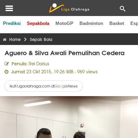
Prediksi
Sepakbola
MotoGP
Badminton
Basket
Esp
Liga Inggris
Liga Italia
Liga Spanyol
Liga Perancis
Li
Home
Sepak Bola
Aguero & Silva Awali Pemulihan Cedera
Rei Darius
Penulis:
23 Okt 2015, 19:26 WIB
- 969 views
Jumat
Ikuti Ligaolahraga.com di
News
G
o
o
g
l
e