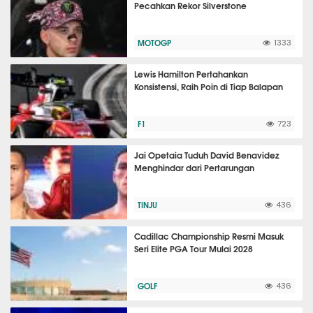
Pecahkan Rekor Silverstone
MOTOGP
1333
Lewis Hamilton Pertahankan
Konsistensi, Raih Poin di Tiap Balapan
F1
723
Jai Opetaia Tuduh David Benavidez
Menghindar dari Pertarungan
TINJU
436
Cadillac Championship Resmi Masuk
Seri Elite PGA Tour Mulai 2028
GOLF
436