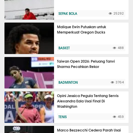
SEPAK BOLA
25292
Malique Ewin Putuskan untuk
Memperkuat Oregon Ducks
BASKET
488
Taiwan Open 2026: Peluang Tanvi
Sharma Pecahkan Rekor
BADMINTON
3764
Opini Jessica Pegula Tentang Servis
Alexandra Eala Usai Final Di
Washington
TENIS
459
Marco Bezzecchi Cedera Parah Usai