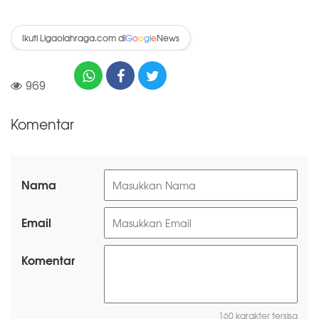
Ikuti Ligaolahraga.com di
News
G
o
o
g
l
e
969
Komentar
Nama
Email
Komentar
160 karakter tersisa